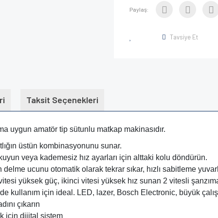
Paylaş:
Tavsiye Et
ri
Taksit Seçenekleri
a uygun amatör tip sütunlu matkap makinasıdır.
tlığın üstün kombinasyonunu sunar.
okuyun veya kademesiz hız ayarları için alttaki kolu döndürün.
 delme ucunu otomatik olarak tekrar sıkar, hızlı sabitleme yuvarl
esi yüksek güç, ikinci vitesi yüksek hız sunan 2 vitesli şanzıma
e kullanım için ideal. LED, lazer, Bosch Electronic, büyük çalı
dını çıkarın
 için dijital sistem