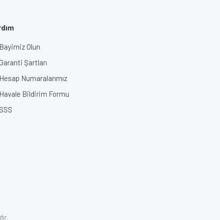
rdım
Bayimiz Olun
Garanti Şartları
Hesap Numaralarımız
Havale Bildirim Formu
SSS
dır.