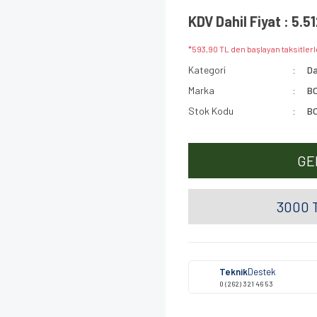
KDV Dahil Fiyat : 5.5
*593,90 TL den başlayan taksitlerl
Kategori
Da
Marka
B
Stok Kodu
B
GE
3000 T
Teknik
Destek
0 (262) 321 46 53