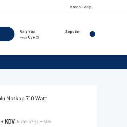
Kargo Takip
Giriş Yap
Sepetim
Üye Ol
veya
lu Matkap 710 Watt
 + KDV
5.742,37 TL + KDV