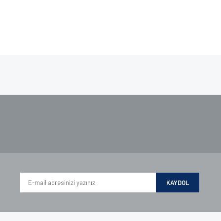
e diğer konularda yetersiz gördüğünüz noktaları öneri formunu kullanarak tarafımı
iyor.
KAYDOL