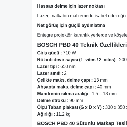
Hassas delme için lazer noktası
Lazer, matkabın malzemede isabet edeceği do
Net görüş için güçlü aydınlatma
Entegre projektör, karanlık yerlerde ve köşel
BOSCH PBD 40 Teknik Özellikleri
Giriş gücü :
710 W
Rölanti devir sayısı (1. vites / 2. vites) :
200 
Lazer tipi :
650 nm,
Lazer sınıfı :
2
Çelikte maks. delme çapı :
13 mm
Ahşapta maks. delme çapı :
40 mm
Mandrenin sıkma aralığı :
1,5 – 13 mm
Delme stroku :
90 mm
Ölçü Taban plakası (G x D x Y) :
330 x 350
Ağırlığı :
11,2 kg
BOSCH PBD 40 Sütunlu Matkap Tesl