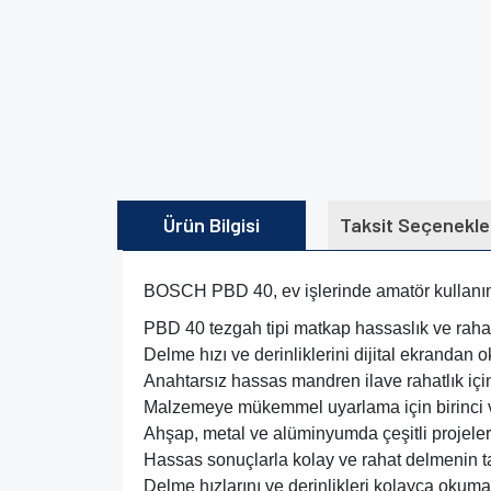
Ürün Bilgisi
Taksit Seçenekle
BOSCH PBD 40, ev işlerinde amatör kullanım
PBD 40 tezgah tipi matkap hassaslık ve raha
Delme hızı ve derinliklerini dijital ekrandan 
Anahtarsız hassas mandren ilave rahatlık için
Malzemeye mükemmel uyarlama için birinci vit
Ahşap, metal ve alüminyumda çeşitli projelerd
Hassas sonuçlarla kolay ve rahat delmenin ta
Delme hızlarını ve derinlikleri kolayca okumak