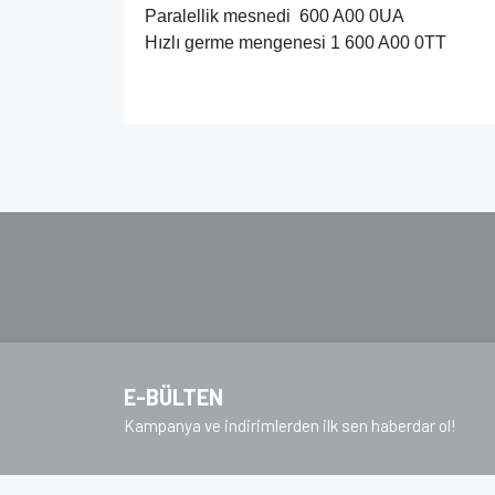
Paralellik mesnedi 600 A00 0UA
Hızlı germe mengenesi 1 600 A00 0TT
Bu ürünün fiyat bilgisi, resim, ürün açıklamalarında v
Görüş ve önerileriniz için teşekkür ederiz.
Ürün resmi kalitesiz, bozuk veya görüntülenem
Ürün açıklamasında eksik bilgiler bulunuyor.
Ürün bilgilerinde hatalar bulunuyor.
Ürün fiyatı diğer sitelerden daha pahalı.
Bu ürüne benzer farklı alternatifler olmalı.
E-BÜLTEN
Kampanya ve indirimlerden ilk sen haberdar ol!