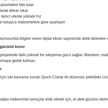
lzemeleri bile tutar
rak tekrar sıkar
 ikinci viteste yüksek hız
hızı kolayca malzemelere göre ayarlayın
konusunda bilgiler veren dijital ekran sayesinde delik delerken 
a gücünü korur
projelerde dahi yüksek bir sıkıştırma gücü sağlar. Mandren, mat
tırmaya gerek kalmaz.
e
 için sıkı kavrama sunan Quick Clamp ile düzensiz şekildeki cis
lmadan mükemmel sonuçlar elde etmek için, el aleti gücünü otomat