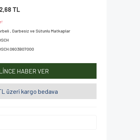
12,68 TL
e!
rbeli , Darbesiz ve Sütunlu Matkaplar
OSCH
OSCH.0603B07000
LİNCE HABER VER
L üzeri kargo bedava