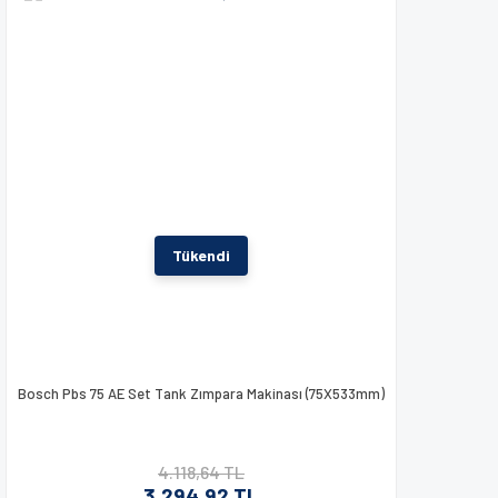
Tükendi
Bosch Pbs 75 AE Set Tank Zımpara Makinası (75X533mm)
4.118,64 TL
3.294,92 TL