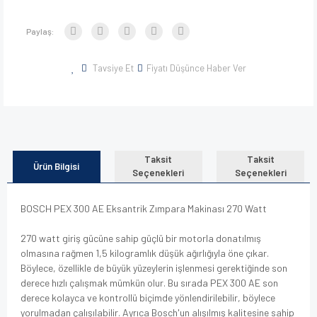
Paylaş:
Tavsiye Et
Fiyatı Düşünce Haber Ver
Taksit
Taksit
Ürün Bilgisi
Seçenekleri
Seçenekleri
BOSCH PEX 300 AE Eksantrik Zımpara Makinası 270 Watt
270 watt giriş gücüne sahip güçlü bir motorla donatılmış
olmasına rağmen 1,5 kilogramlık düşük ağırlığıyla öne çıkar.
Böylece, özellikle de büyük yüzeylerin işlenmesi gerektiğinde son
derece hızlı çalışmak mümkün olur. Bu sırada PEX 300 AE son
derece kolayca ve kontrollü biçimde yönlendirilebilir, böylece
yorulmadan çalışılabilir. Ayrıca Bosch'un alışılmış kalitesine sahip