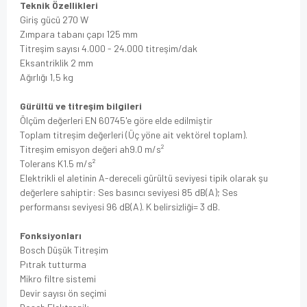
Teknik Özellikleri
Giriş gücü 270 W
Zımpara tabanı çapı 125 mm
Titreşim sayısı 4.000 - 24.000 titreşim/dak
Eksantriklik 2 mm
Ağırlığı 1,5 kg
Gürültü ve titreşim bilgileri
Ölçüm değerleri EN 60745'e göre elde edilmiştir
Toplam titreşim değerleri (Üç yöne ait vektörel toplam).
Titreşim emisyon değeri ah
9.0 m/s²
Tolerans K
1.5 m/s²
Elektrikli el aletinin A-dereceli gürültü seviyesi tipik olarak şu
değerlere sahiptir: Ses basıncı seviyesi 85 dB(A); Ses
performansı seviyesi 96 dB(A). K belirsizliği= 3 dB.
Fonksiyonları
Bosch Düşük Titreşim
Pıtrak tutturma
Mikro filtre sistemi
Devir sayısı ön seçimi