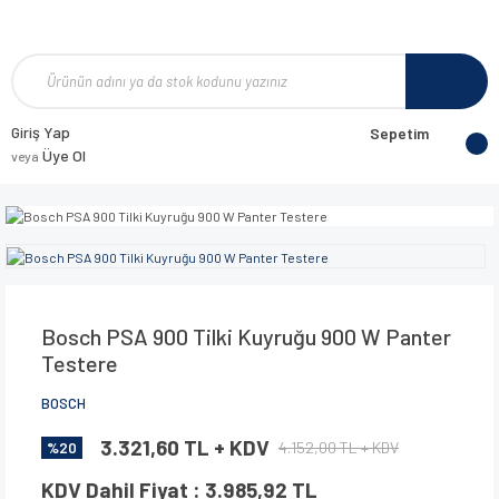
Giriş Yap
Sepetim
Üye Ol
veya
Bosch PSA 900 Tilki Kuyruğu 900 W Panter
Testere
BOSCH
3.321,60 TL + KDV
4.152,00 TL + KDV
%20
KDV Dahil Fiyat : 3.985,92 TL