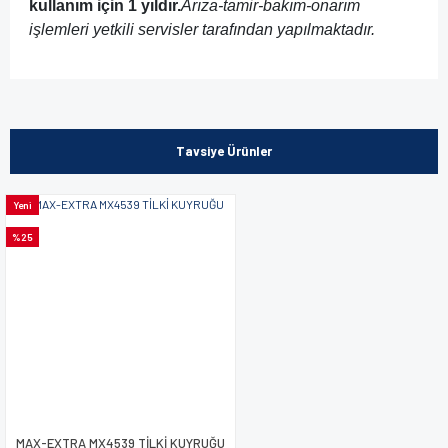
kullanım için 1 yıldır.
Arıza-tamir-bakım-onarım
işlemleri yetkili servisler tarafından yapılmaktadır.
Bu ürünün fiyat bilgisi, resim, ürün açıklamalarında ve diğer
konularda yetersiz gördüğünüz noktaları öneri formunu
kullanarak tarafımıza iletebilirsiniz.
Tavsiye Ürünler
Görüş ve önerileriniz için teşekkür ederiz.
Yeni
Ürün resmi kalitesiz, bozuk veya görüntülenemiyor.
%25
Ürün açıklamasında eksik bilgiler bulunuyor.
Ürün bilgilerinde hatalar bulunuyor.
Ürün fiyatı diğer sitelerden daha pahalı.
Bu ürüne benzer farklı alternatifler olmalı.
MAX-EXTRA MX4539 TİLKİ KUYRUĞU