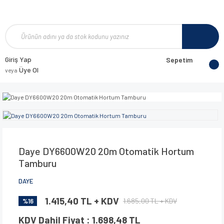
Giriş Yap
Sepetim
Üye Ol
veya
Daye DY6600W20 20m Otomatik Hortum
Tamburu
DAYE
1.415,40 TL + KDV
1.685,00 TL + KDV
%16
KDV Dahil Fiyat : 1.698,48 TL