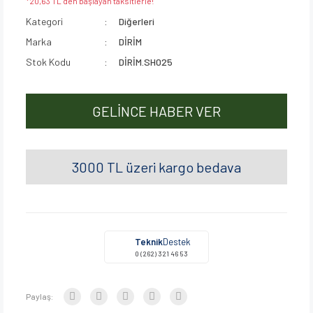
*20,63 TL den başlayan taksitlerle!
Kategori
Diğerleri
Marka
DİRİM
Stok Kodu
DİRİM.SH025
GELİNCE HABER VER
3000 TL üzeri kargo bedava
Teknik
Destek
0 (262) 321 46 53
Paylaş: