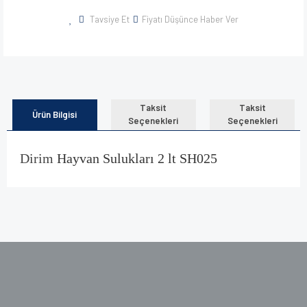
Tavsiye Et
Fiyatı Düşünce Haber Ver
Taksit
Taksit
Ürün Bilgisi
Seçenekleri
Seçenekleri
Dirim
Hayvan Sulukları 2 lt SH025
Bu ürünün fiyat bilgisi, resim, ürün açıklamalarında ve diğer
konularda yetersiz gördüğünüz noktaları öneri formunu
kullanarak tarafımıza iletebilirsiniz.
Görüş ve önerileriniz için teşekkür ederiz.
Ürün resmi kalitesiz, bozuk veya görüntülenemiyor.
Ürün açıklamasında eksik bilgiler bulunuyor.