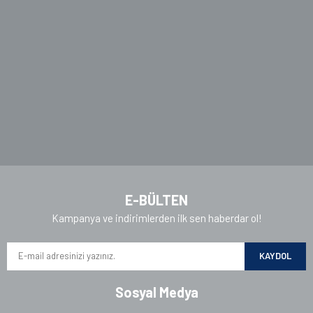
Ürün bilgilerinde hatalar bulunuyor.
Ürün fiyatı diğer sitelerden daha pahalı.
Bu ürüne benzer farklı alternatifler olmalı.
Gönder
E-BÜLTEN
Kampanya ve indirimlerden ilk sen haberdar ol!
KAYDOL
Sosyal Medya