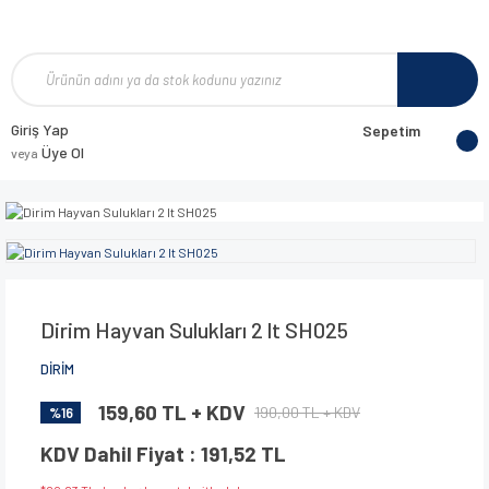
Giriş Yap
Sepetim
Üye Ol
veya
Dirim Hayvan Sulukları 2 lt SH025
DİRİM
159,60 TL + KDV
190,00 TL + KDV
%16
KDV Dahil Fiyat : 191,52 TL