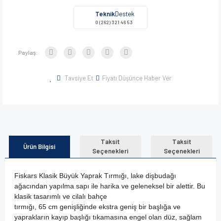
Teknik
Destek
0 (262) 321 46 53
Paylaş:
Tavsiye Et
Fiyatı Düşünce Haber Ver
Taksit
Taksit
Ürün Bilgisi
Seçenekleri
Seçenekleri
Fiskars Klasik Büyük Yaprak Tırmığı, lake dişbudağı
ağacından yapılma sapı ile harika ve geleneksel bir alettir. Bu
klasik tasarımlı ve cilalı bahçe
tırmığı, 65 cm genişliğinde ekstra geniş bir başlığa ve
yaprakların kayıp başlığı tıkamasına engel olan düz, sağlam