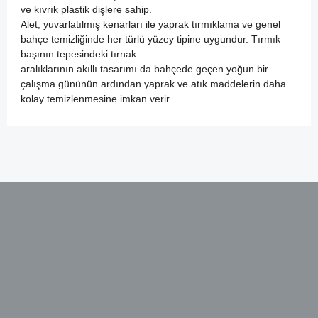
ve kıvrık plastik dişlere sahip.
Alet, yuvarlatılmış kenarları ile yaprak tırmıklama ve genel
bahçe temizliğinde her türlü yüzey tipine uygundur. Tırmık
başının tepesindeki tırnak
aralıklarının akıllı tasarımı da bahçede geçen yoğun bir
çalışma gününün ardından yaprak ve atık maddelerin daha
kolay temizlenmesine imkan verir.
Bu ürünün fiyat bilgisi, resim, ürün açıklamalarında ve diğer
konularda yetersiz gördüğünüz noktaları öneri formunu
kullanarak tarafımıza iletebilirsiniz.
Görüş ve önerileriniz için teşekkür ederiz.
Ürün resmi kalitesiz, bozuk veya görüntülenemiyor.
Ürün açıklamasında eksik bilgiler bulunuyor.
Ürün bilgilerinde hatalar bulunuyor.
Ürün fiyatı diğer sitelerden daha pahalı.
Bu ürüne benzer farklı alternatifler olmalı.