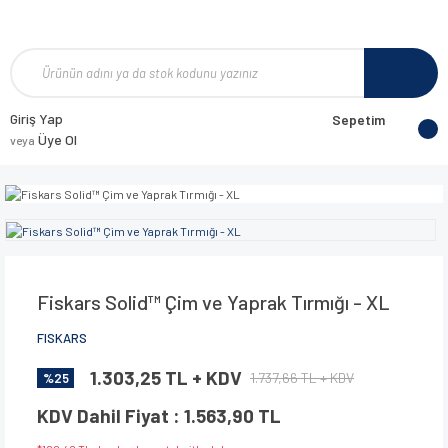
Giriş Yap
Sepetim
Üye Ol
veya
Fiskars Solid™ Çim ve Yaprak Tırmığı - XL
FISKARS
1.303,25 TL + KDV
1.737,66 TL + KDV
%25
KDV Dahil Fiyat : 1.563,90 TL