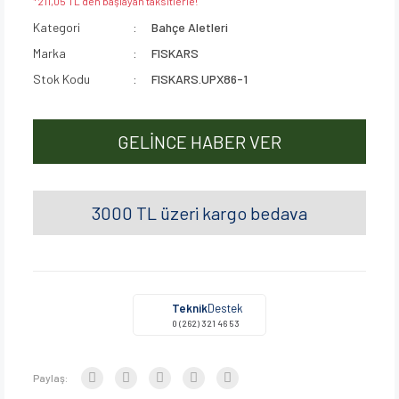
*211,05 TL den başlayan taksitlerle!
Kategori
Bahçe Aletleri
Marka
FISKARS
Stok Kodu
FISKARS.UPX86-1
GELİNCE HABER VER
3000 TL üzeri kargo bedava
Teknik
Destek
0 (262) 321 46 53
Paylaş: