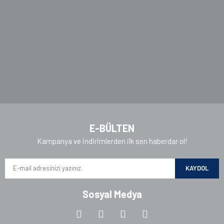
Ürün fiyatı diğer sitelerden daha pahalı.
Bu ürüne benzer farklı alternatifler olmalı.
Gönder
E-BÜLTEN
Kampanya ve indirimlerden ilk sen haberdar ol!
KAYDOL
Sosyal Medya