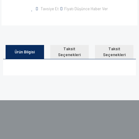
Tavsiye Et
Fiyatı Düşünce Haber Ver
Taksit
Taksit
Ürün Bilgisi
Seçenekleri
Seçenekleri
Bu ürünün fiyat bilgisi, resim, ürün açıklamalarında ve diğer
konularda yetersiz gördüğünüz noktaları öneri formunu
kullanarak tarafımıza iletebilirsiniz.
Görüş ve önerileriniz için teşekkür ederiz.
Ürün resmi kalitesiz, bozuk veya görüntülenemiyor.
Ürün açıklamasında eksik bilgiler bulunuyor.
Ürün bilgilerinde hatalar bulunuyor.