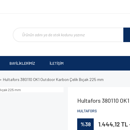
BAYİLİKLERİMİZ
İLETİŞİM
Hultafors 380110 OK1 Outdoor Karbon Çelik Bıçak 225 mm
Hultafors 380110 OK1
HULTAFORS
%38
1.444,12 TL