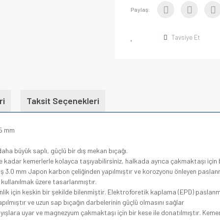
Paylaş:
Tavsiye Et
ri
Taksit Seçenekleri
25 mm
daha büyük saplı, güçlü bir dış mekan bıçağı.
kadar kemerlerle kolayca taşıyabilirsiniz, halkada ayrıca çakmaktaşı için b
lmiş 3.0 mm Japon karbon çeliğinden yapılmıştır ve korozyonu önleyen paslan
kullanılmak üzere tasarlanmıştır.
inlik için keskin bir şekilde bilenmiştir. Elektroforetik kaplama (EPD) paslan
pılmıştır ve uzun sap bıçağın darbelerinin güçlü olmasını sağlar
lara uyar ve magnezyum çakmaktaşı için bir kese ile donatılmıştır. Kemer k