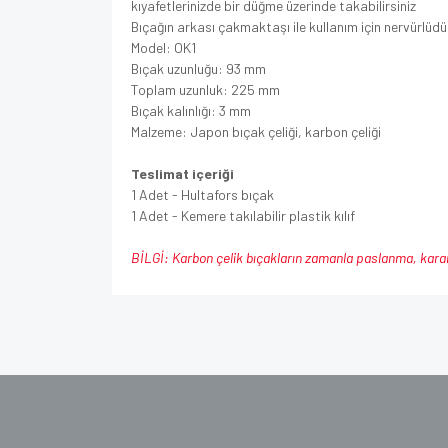
kıyafetlerinizde bir düğme üzerinde takabilirsiniz
Bıçağın arkası çakmaktaşı ile kullanım için nervürlüdür
Model: OK1
Bıçak uzunluğu: 93 mm
Toplam uzunluk: 225 mm
Bıçak kalınlığı: 3 mm
Malzeme: Japon bıçak çeliği, karbon çeliği
Teslimat içeriği
1 Adet - Hultafors bıçak
1 Adet - Kemere takılabilir plastik kılıf
BİLGİ: Karbon çelik bıçakların zamanla paslanma, kararm
Bu ürünün fiyat bilgisi, resim, ürün açıklamalarınd
Görüş ve önerileriniz için teşekkür ederiz.
Ürün resmi kalitesiz, bozuk veya görüntüle
Ürün açıklamasında eksik bilgiler bulunuyor
Ürün bilgilerinde hatalar bulunuyor.