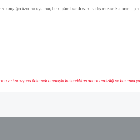
 ve bıçağın üzerine oyulmuş bir ölçüm bandı vardır, dış mekan kullanımı için 
a ve korozyonu önlemek amacıyla kullandıktan sonra temizliği ve bakımını yapıl
a ve diğer konularda yetersiz gördüğünüz noktaları öneri formunu kullanarak taraf
nemiyor.
.