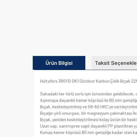
Ürün Bilgisi
Taksit Seçenekle
Hultafors 380110 OK1 Outdoor Karbon Çelik Bıçak 2
Sahadaki her türlü zorlu işin üstesinden gelebilecek, 
Aşınmaya dayanıklı kemer köprüsü ile 80 mm genişliğe 
Bıçak, keskinleştirilmiş ve 58-60 HRC'ye sertleştiri
Bıçağın yivli omurgası, bir magnezyum çakmaktaşı ile 
Bıçak, yeniden keskinleştirilmesi kolay üstün bir kesk
Uzun sap, santropren saplı dayanıklı PP plastikten ya
Kumaş kemer köprüsü 80 mm genişliğe kadar olan kayış