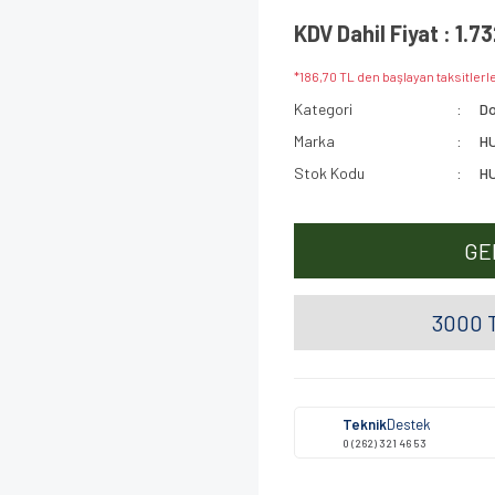
KDV Dahil Fiyat : 1.7
*186,70 TL den başlayan taksitlerle
Kategori
Do
Marka
H
Stok Kodu
H
GE
3000 T
Teknik
Destek
0 (262) 321 46 53