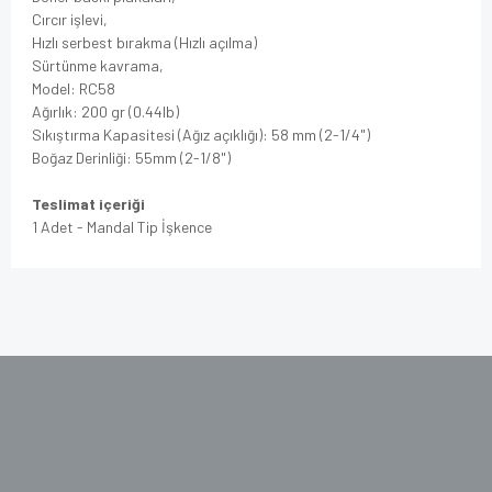
Cırcır işlevi,
Hızlı serbest bırakma (Hızlı açılma)
Sürtünme kavrama,
Model: RC58
Ağırlık: 200 gr (0.44lb)
Sıkıştırma Kapasitesi (Ağız açıklığı): 58 mm (2-1/4")
Boğaz Derinliği: 55mm (2-1/8")
Teslimat içeriği
1 Adet - Mandal Tip İşkence
Bu ürünün fiyat bilgisi, resim, ürün açıklamalarında ve
diğer konularda yetersiz gördüğünüz noktaları öneri
formunu kullanarak tarafımıza iletebilirsiniz.
Görüş ve önerileriniz için teşekkür ederiz.
Ürün resmi kalitesiz, bozuk veya
görüntülenemiyor.
Ürün açıklamasında eksik bilgiler bulunuyor.
Ürün bilgilerinde hatalar bulunuyor.