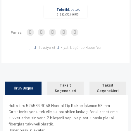
Teknik
Destek
0 (262) 321 46 53
Paylaş:
Tavsiye Et
Fiyatı Düşünce Haber Ver
Taksit
Taksit
Ürün Bilgisi
Seçenekleri
Seçenekleri
Hultafors 525583 RC58 Mandal Tip Kıskaç İşkence 58 mm
Cırcır fonksiyonlu tek elle kullanılabilen kıskaç, farklı kenetleme
kuvvetlerine izin verir. 2 bileşenli saplı ve plastik baskı plakalı
fiberglas takviyeli plastik.
Döner baskı plakaları,