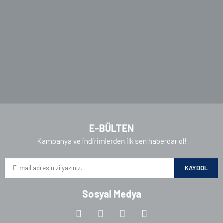
Ürün fiyatı diğer sitelerden daha pahalı.
Bu ürüne benzer farklı alternatifler olmalı.
Gönder
E-BÜLTEN
Kampanya ve indirimlerden ilk sen haberdar ol!
KAYDOL
Sosyal Medya