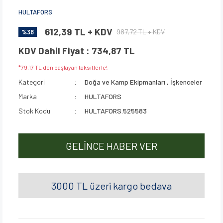
HULTAFORS
612,39 TL + KDV
987,72 TL + KDV
%38
KDV Dahil Fiyat : 734,87 TL
*79,17 TL den başlayan taksitlerle!
Kategori
Doğa ve Kamp Ekipmanları
,
İşkenceler
Marka
HULTAFORS
Stok Kodu
HULTAFORS.525583
GELİNCE HABER VER
3000 TL üzeri kargo bedava