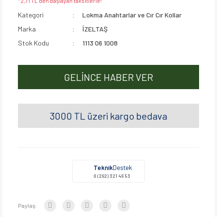
*2,71 TL den başlayan taksitlerle!
Kategori
Lokma Anahtarlar ve Cır Cır Kollar
Marka
İZELTAŞ
Stok Kodu
1113 06 1008
GELİNCE HABER VER
3000 TL üzeri kargo bedava
Teknik
Destek
0 (262) 321 46 53
Paylaş: