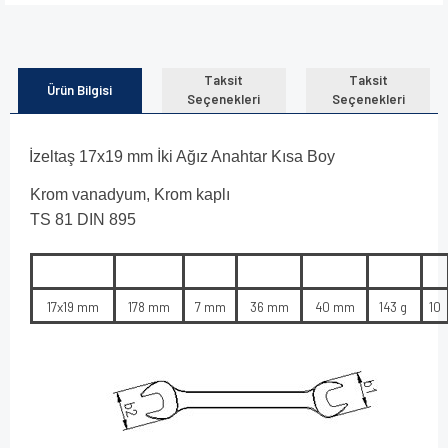
Taksit
Taksit
Ürün Bilgisi
Seçenekleri
Seçenekleri
İzeltaş 17x19 mm İki Ağız Anahtar Kısa Boy
Krom vanadyum, Krom kaplı
TS 81 DIN 895
17x19 mm
178 mm
7 mm
36 mm
40 mm
143 g
10