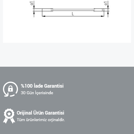
Bu ürünün fiyat bilgisi, resim, ürün açıklamalarında ve diğer
konularda yetersiz gördüğünüz noktaları öneri formunu
kullanarak tarafımıza iletebilirsiniz.
Görüş ve önerileriniz için teşekkür ederiz.
Ürün resmi kalitesiz, bozuk veya görüntülenemiyor.
Ürün açıklamasında eksik bilgiler bulunuyor.
Ürün bilgilerinde hatalar bulunuyor.
Ürün fiyatı diğer sitelerden daha pahalı.
Bu ürüne benzer farklı alternatifler olmalı.