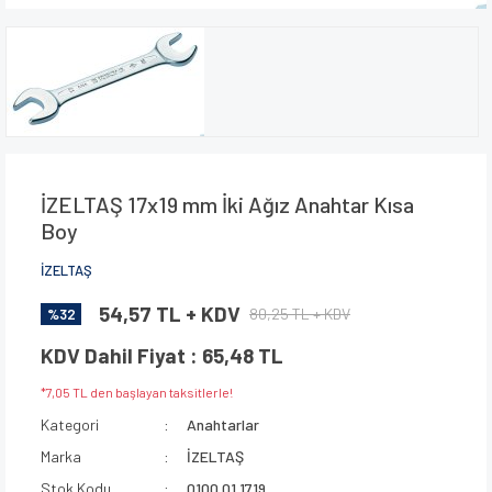
İZELTAŞ 17x19 mm İki Ağız Anahtar Kısa
Boy
İZELTAŞ
54,57 TL + KDV
80,25 TL + KDV
%32
KDV Dahil Fiyat : 65,48 TL
*7,05 TL den başlayan taksitlerle!
Kategori
Anahtarlar
Marka
İZELTAŞ
Stok Kodu
0100 01 1719