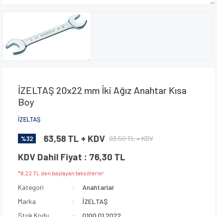
İZELTAŞ 20x22 mm İki Ağız Anahtar Kısa
Boy
İZELTAŞ
63,58 TL + KDV
93,50 TL + KDV
%32
KDV Dahil Fiyat : 76,30 TL
*8,22 TL den başlayan taksitlerle!
Kategori
Anahtarlar
Marka
İZELTAŞ
Stok Kodu
0100 01 2022