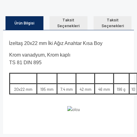
Taksit
Taksit
Ürün Bilgisi
Seçenekleri
Seçenekleri
İzeltaş 20x22 mm İki Ağız Anahtar Kısa Boy
Krom vanadyum, Krom kaplı
TS 81 DIN 895
20x22 mm
195 mm
7.4 mm
42 mm
46 mm
196 g
10