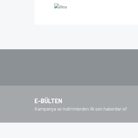
Bu ürünün fiyat bilgisi, resim, ürün açıklamalarında v
Görüş ve önerileriniz için teşekkür ederiz.
Ürün resmi kalitesiz, bozuk veya görüntülenem
Ürün açıklamasında eksik bilgiler bulunuyor.
Ürün bilgilerinde hatalar bulunuyor.
Ürün fiyatı diğer sitelerden daha pahalı.
Bu ürüne benzer farklı alternatifler olmalı.
E-BÜLTEN
Kampanya ve indirimlerden ilk sen haberdar ol!