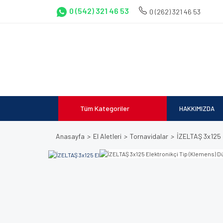
0 (542) 321 46 53
0 (262) 321 46 53
Tüm Kategoriler
HAKKIMIZDA
Anasayfa
El Aletleri
Tornavidalar
İZELTAŞ 3x125 E