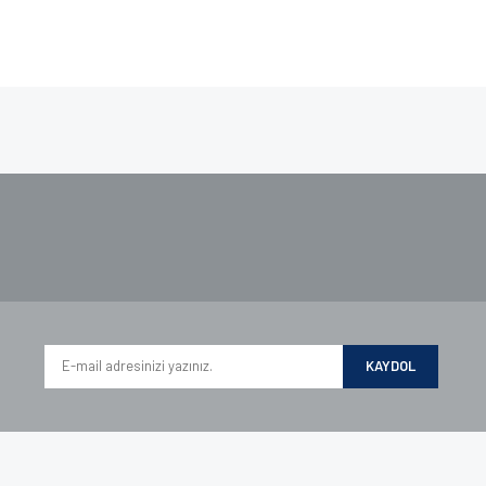
e diğer konularda yetersiz gördüğünüz noktaları öneri formunu kullanarak tarafımı
iyor.
KAYDOL
Gönder