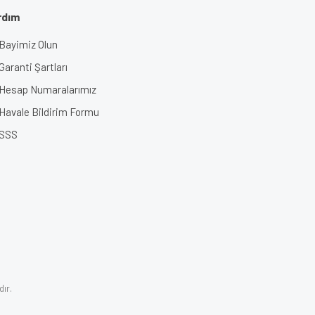
rdım
Bayimiz Olun
Garanti Şartları
Hesap Numaralarımız
Havale Bildirim Formu
SSS
dır.