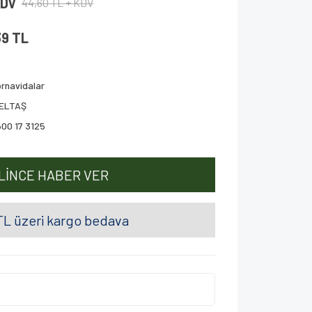
KDV
44,60 TL + KDV
39 TL
rnavidalar
ZELTAŞ
00 17 3125
LİNCE HABER VER
L üzeri kargo bedava