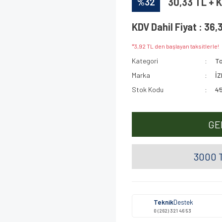
%32
30,33 TL + 
KDV Dahil Fiyat : 36,
*3,92 TL den başlayan taksitlerle!
Kategori
To
Marka
İ
Stok Kodu
45
GE
3000 T
Teknik
Destek
0 (262) 321 46 53