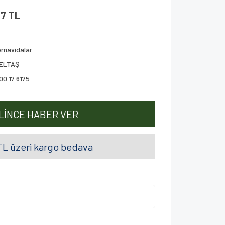
57 TL
rnavidalar
ZELTAŞ
00 17 6175
LİNCE HABER VER
L üzeri kargo bedava