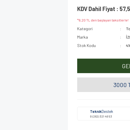
KDV Dahil Fiyat : 57,
*6,20 TL den başlayan taksitlerle!
Kategori
To
Marka
İ
Stok Kodu
41
GE
3000 T
Teknik
Destek
0 (262) 321 46 53