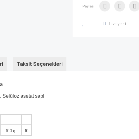
Paylaş:
Tavsiye Et
ri
Taksit Seçenekleri
da
 Selüloz asetat saplı
100 g
10