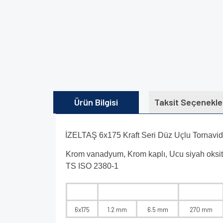
Ürün Bilgisi
Taksit Seçenekle
İZELTAŞ 6x175 Kraft Seri Düz Uçlu Tornavi
Krom vanadyum, Krom kaplı, Ucu siyah oksit,
TS ISO 2380-1
6x175
1.2 mm
6.5 mm
270 mm