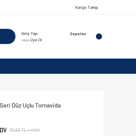
Kargo Takip
Giriş Yap
Sepetim
Üye Ol
veya
Seri Düz Uçlu Tornavida
KDV
70,55 TL + KDV