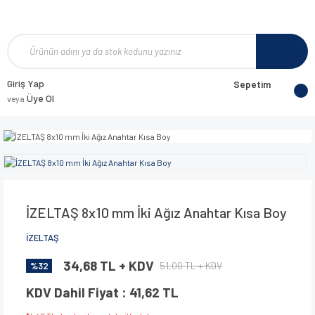
Giriş Yap
Sepetim
Üye Ol
veya
İZELTAŞ 8x10 mm İki Ağız Anahtar Kısa Boy
İZELTAŞ
34,68 TL + KDV
51,00 TL + KDV
%32
KDV Dahil Fiyat : 41,62 TL