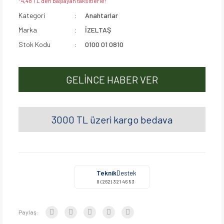
*4,48 TL den başlayan taksitlerle!
Kategori
Anahtarlar
Marka
İZELTAŞ
Stok Kodu
0100 01 0810
GELİNCE HABER VER
3000 TL üzeri kargo bedava
Teknik
Destek
0 (262) 321 46 53
Paylaş: