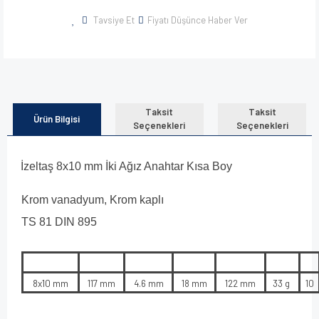
Tavsiye Et
Fiyatı Düşünce Haber Ver
Taksit
Taksit
Ürün Bilgisi
Seçenekleri
Seçenekleri
İzeltaş 8x10 mm İki Ağız Anahtar Kısa Boy
Krom vanadyum, Krom kaplı
TS 81 DIN 895
8x10 mm
117 mm
4.6 mm
18 mm
122 mm
33 g
10