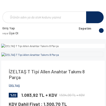
Giriş Yap
Sepetim
Üye Ol
veya
İZELTAŞ T Tipi Allen Anahtar Takımı 8
Parça
İZELTAŞ
1.083,92 TL + KDV
1.594,00 TL + KDV
%32
KDV Dahil Fiyat : 1.300,70 TL