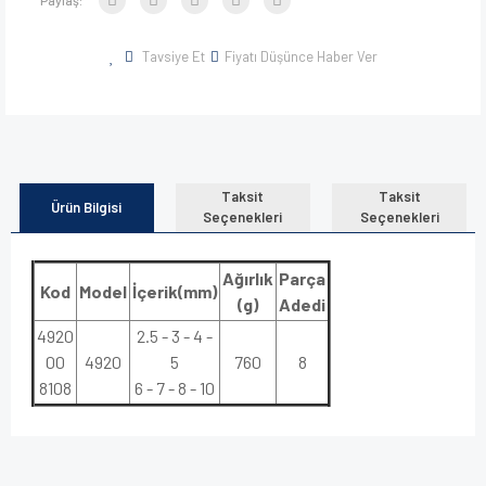
Tavsiye Et
Fiyatı Düşünce Haber Ver
Taksit
Taksit
Ürün Bilgisi
Seçenekleri
Seçenekleri
Ağırlık
Parça
Kod
Model
İçerik(mm)
(g)
Adedi
4920
2.5 - 3 - 4 -
00
4920
5
760
8
8108
6 - 7 - 8 - 10
Bu ürünün fiyat bilgisi, resim, ürün açıklamalarında ve diğer