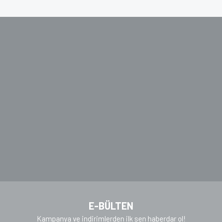
konularda yetersiz gördüğünüz noktaları öneri formunu
kullanarak tarafımıza iletebilirsiniz.
Görüş ve önerileriniz için teşekkür ederiz.
Ürün resmi kalitesiz, bozuk veya görüntülenemiyor.
Ürün açıklamasında eksik bilgiler bulunuyor.
Ürün bilgilerinde hatalar bulunuyor.
Ürün fiyatı diğer sitelerden daha pahalı.
Bu ürüne benzer farklı alternatifler olmalı.
Gönder
E-BÜLTEN
Kampanya ve indirimlerden ilk sen haberdar ol!