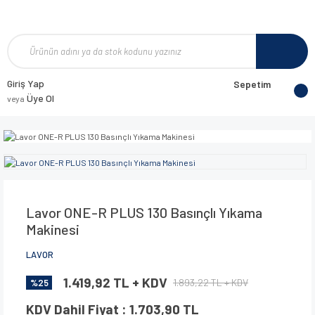
Giriş Yap
Sepetim
Üye Ol
veya
Lavor ONE-R PLUS 130 Basınçlı Yıkama
Makinesi
LAVOR
1.419,92 TL + KDV
1.893,22 TL + KDV
%25
KDV Dahil Fiyat : 1.703,90 TL