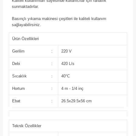
Kaliteli kullanımları sayesinde kullanıcılar için rahatlık
sunmaktadırlar.
Basınçlı yıkama makinesi çeşitleri ile kaliteli kullanım
sağlayabilirsiniz.
Ürün Özellikleri
Gerilim
:
220 V
Debi
:
420 L/s
Sıcaklık
:
40°C
Hortum
:
4 m - 1/4 inç
Ebat
:
26.5x29.5x56 cm
Teknik Özellikler