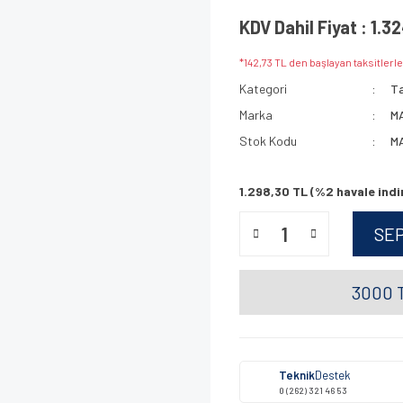
KDV Dahil Fiyat : 1.3
*142,73 TL den başlayan taksitlerle
Kategori
Ta
Marka
M
Stok Kodu
M
1.298,30 TL (%2 havale indi
SE
3000 T
Teknik
Destek
0 (262) 321 46 53