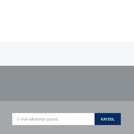
e diğer konularda yetersiz gördüğünüz noktaları öneri formunu kullanarak tarafımı
iyor.
KAYDOL