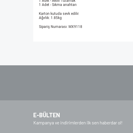
1 Adet - Akıllı Tutamak
1 Adet - Sıkma anahtarı
Karton kutuda sevk edilir.
Ağırlık: 1.85kg
Sipariş Numarası: MX9118
Bu ürünün fiyat bilgisi, resim, ürün açıklamalarında v
Görüş ve önerileriniz için teşekkür ederiz.
Ürün resmi kalitesiz, bozuk veya görüntülenem
Ürün açıklamasında eksik bilgiler bulunuyor.
Ürün bilgilerinde hatalar bulunuyor.
Ürün fiyatı diğer sitelerden daha pahalı.
Bu ürüne benzer farklı alternatifler olmalı.
E-BÜLTEN
Kampanya ve indirimlerden ilk sen haberdar ol!