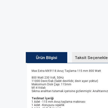
Ürün Bilgisi
Taksit Seçenekle
Max Extra MX9118 Avuç Taşlama 115 mm 800 Watt
800 Watt 230 Volt, 50Hz
11000 Devir/Dak (Sabit devirlidir, devir ayarı yoktur)
Maksimum Disk Çapı: 115mm
M14 Vidalı
Sıkma anahtarı tutamak içerisine gizlenmiştir. Anahtarınız
Teslimat İçeriği
1 Adet - 115 mm Avuç taşlama makinası
1 Adet - Koruyucu siperlik