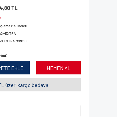
24,80 TL
!
şlama Makineleri
AX-EXTRA
AX.EXTRA.MX9118
rimi)
PETE EKLE
HEMEN AL
L üzeri kargo bedava