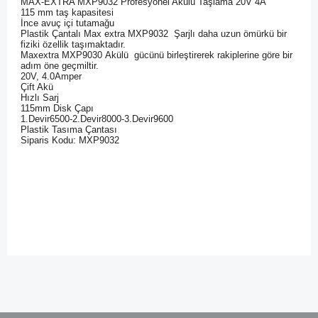
MAX-EXTRA MXP9032 Profesyonel Akülü Taşlama 20V 4A
115 mm taş kapasitesi
İnce avuç içi tutamağu
Plastik Çantalı Max extra
MXP9032
Şarjlı daha uzun ömürkü bir
fiziki özellik taşımaktadır.
Maxextra
MXP9030
Akülü gücünü birleştirerek rakiplerine göre bir
adım öne geçmiltir.
20V, 4.0Amper
Çift Akü
Hızlı Sarj
115mm Disk Çapı
1.Devir6500-2.Devir8000-3.Devir9600
Plastik Tasıma Çantası
Siparis Kodu: MXP9032
Bu ürünün fiyat bilgisi, resim, ürün açıklamalarında ve diğer
konularda yetersiz gördüğünüz noktaları öneri formunu
kullanarak tarafımıza iletebilirsiniz.
Görüş ve önerileriniz için teşekkür ederiz.