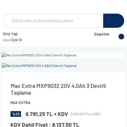
Giriş Yap
Sepetim
Üye Ol
veya
Max Extra MXP9032 20V 4.0Ah 3 Devirli
Taşlama
MAX-EXTRA
6.781,25 TL + KDV
9.041,67 TL + KDV
%25
KDV Dahil Fiyat : 8.137,50 TL