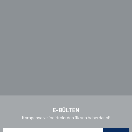
Ürün resmi kalitesiz, bozuk veya görüntülenemiyor.
Ürün açıklamasında eksik bilgiler bulunuyor.
Ürün bilgilerinde hatalar bulunuyor.
Ürün fiyatı diğer sitelerden daha pahalı.
Bu ürüne benzer farklı alternatifler olmalı.
Gönder
E-BÜLTEN
Kampanya ve indirimlerden ilk sen haberdar ol!