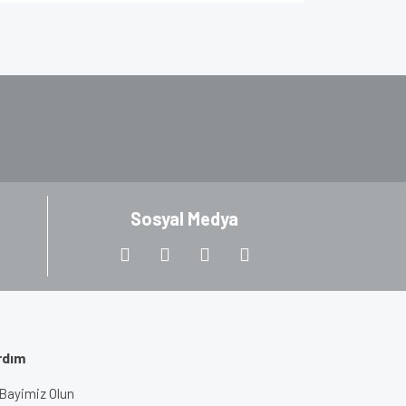
za iletebilirsiniz.
Sosyal Medya
rdım
Bayimiz Olun