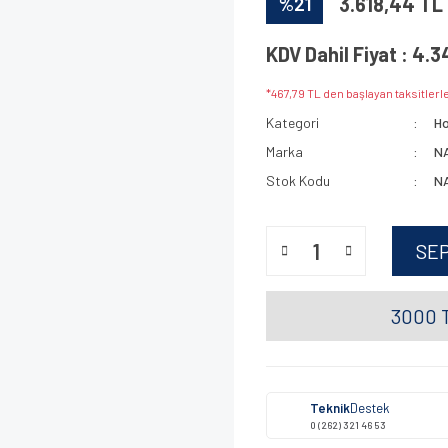
%21
3.618,44 TL
KDV Dahil Fiyat : 4.3
*467,79 TL den başlayan taksitlerle
Kategori
Ho
Marka
N
Stok Kodu
N
SE
3000 T
Teknik
Destek
0 (262) 321 46 53