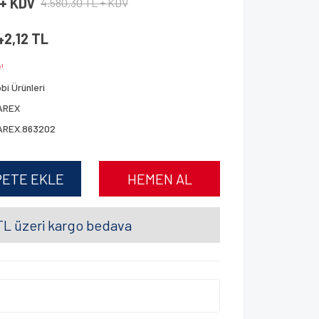
 + KDV
4.580,30 TL + KDV
42,12 TL
!
bi Ürünleri
AREX
AREX.863202
PETE EKLE
HEMEN AL
L üzeri kargo bedava