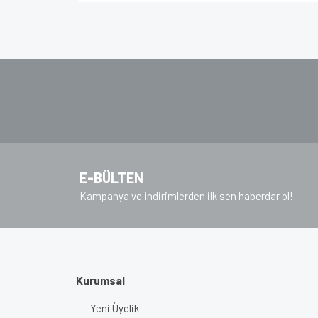
Bu ürünün fiyat bilgisi, resim, ürün açıklamalarında v
Görüş ve önerileriniz için teşekkür ederiz.
Ürün resmi kalitesiz, bozuk veya görüntülenem
Ürün açıklamasında eksik bilgiler bulunuyor.
Ürün bilgilerinde hatalar bulunuyor.
Ürün fiyatı diğer sitelerden daha pahalı.
Bu ürüne benzer farklı alternatifler olmalı.
E-BÜLTEN
Kampanya ve indirimlerden ilk sen haberdar ol!
Kurumsal
Yeni Üyelik