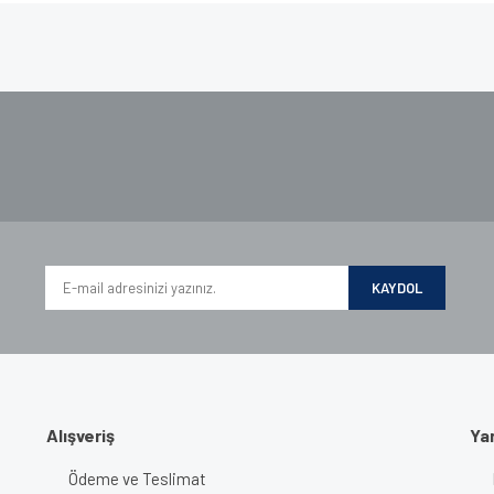
e diğer konularda yetersiz gördüğünüz noktaları öneri formunu kullanarak tarafımı
iyor.
KAYDOL
Gönder
Alışveriş
Ya
Ödeme ve Teslimat