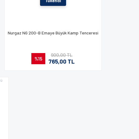
Tükendi
Nurgaz NG 200-B Emaye Büyük Kamp Tenceresi
900,00 TL
%15
765,00 TL