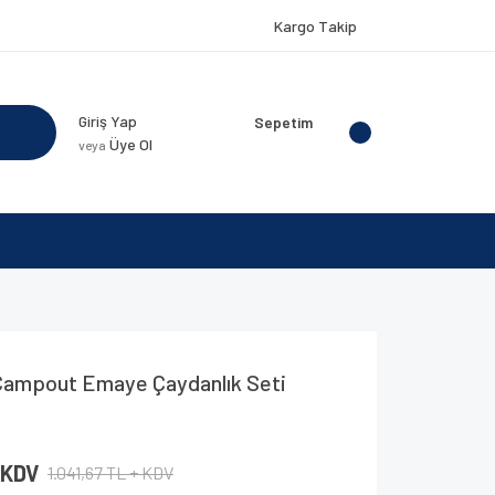
Kargo Takip
Giriş Yap
Sepetim
Üye Ol
veya
Campout Emaye Çaydanlık Seti
 KDV
1.041,67 TL + KDV