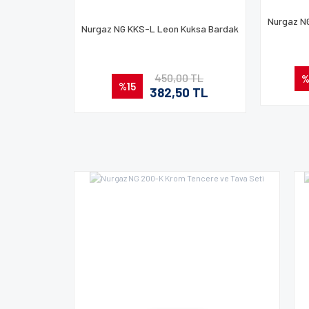
Nurgaz N
Nurgaz NG KKS-L Leon Kuksa Bardak
450,00 TL
%
%15
382,50 TL