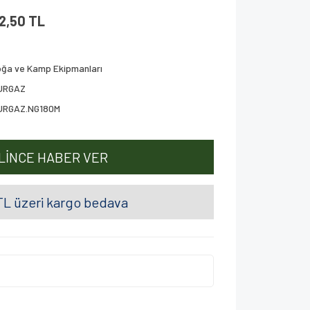
62,50 TL
ğa ve Kamp Ekipmanları
URGAZ
URGAZ.NG180M
LİNCE HABER VER
L üzeri kargo bedava