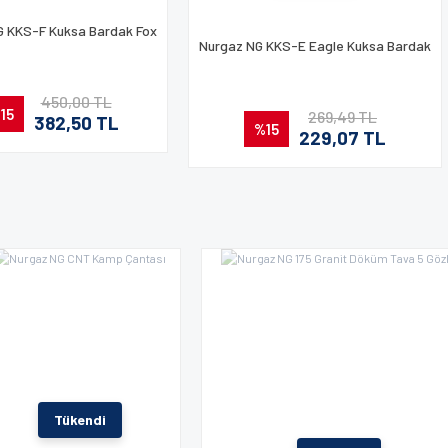
Gönder
G KKS-F Kuksa Bardak Fox
Nurgaz NG KKS-E Eagle Kuksa Bardak
450,00 TL
15
269,49 TL
382,50 TL
%15
229,07 TL
Tükendi