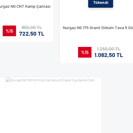
Tükendi
urgaz NG CNT Kamp Çantası
850,00 TL
Nurgaz NG 175 Granit Döküm Tava 5 Gö
%15
722,50 TL
1.250,00 TL
%15
1.062,50 TL