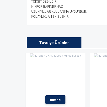
TOKSİT DEĞİLDİR.
MİKROP BARINDIRMAZ.
UZUN YILLAR KULLANIMA UYGUNDUR.
KOLAYLIKLA TEMİZLENİR.
Bu ürünün fiyat bilgisi, resim, ürün açıklamalarında v
Görüş ve önerileriniz için teşekkür ederiz.
Tavsiye Ürünler
Ürün resmi kalitesiz, bozuk veya görüntülenem
Ürün açıklamasında eksik bilgiler bulunuyor.
Ürün bilgilerinde hatalar bulunuyor.
Ürün fiyatı diğer sitelerden daha pahalı.
Bu ürüne benzer farklı alternatifler olmalı.
Tükendi