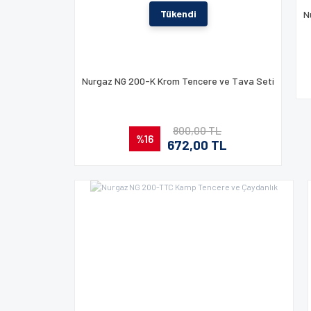
Tükendi
N
Nurgaz NG 200-K Krom Tencere ve Tava Seti
800,00 TL
%16
672,00 TL