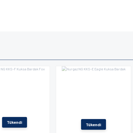
e diğer konularda yetersiz gördüğünüz noktaları öneri formunu kullanarak tarafımı
iyor.
Tükendi
Tükendi