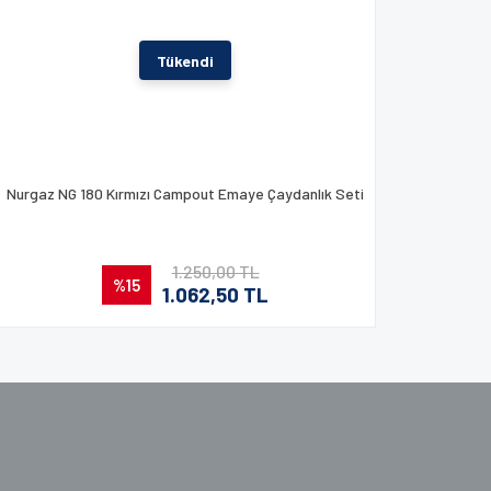
Tükendi
Nurgaz NG 180 Kırmızı Campout Emaye Çaydanlık Seti
1.250,00 TL
%15
1.062,50 TL