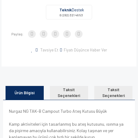
Teknik
Destek
0 (262) 321 46 53
Paylaş:
Tavsiye Et
Fiyatı Düşünce Haber Ver
Taksit
Taksit
Ürün Bilgisi
Seçenekleri
Seçenekleri
Nurgaz NG TAK-B Campout Turbo Ateş Kutusu Büyük
Kamp aktiviteleri için tasarlanmış bu ateş kutusunu, ısınma ya
da pişirme amacıyla kullanabilirsiniz. Kolay taşınan ve yer
kaplamayan bu ürünü çok hızlı bir şekilde kurup