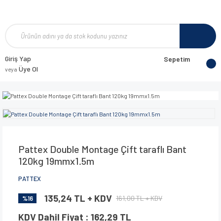
Giriş Yap
Sepetim
Üye Ol
veya
Pattex Double Montage Çift taraflı Bant
120kg 19mmx1.5m
PATTEX
135,24 TL + KDV
161,00 TL + KDV
%16
KDV Dahil Fiyat : 162,29 TL