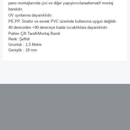
pano montajlarında çivi ve diğer yapıştırıcılaraalternatif montaj
bandıdır.
UV ışınlarına dayanıklıdır.
PE,PP, Strafor ve esnek PVC üzerinde kullanıma uygun değildir.
40 dereceden +90 dereceye kadar sıcaklıklara dayanıklıdır.
Pattex Çift TaraflıMontaj Bandı
Renk :Şeffaf
Uzunluk : 1,5 Metre
Genişlik : 19 mm
Bu ürünün fiyat bilgisi, resim, ürün açıklamalarında ve diğer
konularda yetersiz gördüğünüz noktaları öneri formunu
kullanarak tarafımıza iletebilirsiniz.
Görüş ve önerileriniz için teşekkür ederiz.
Ürün resmi kalitesiz, bozuk veya görüntülenemiyor.
Ürün açıklamasında eksik bilgiler bulunuyor.
Ürün bilgilerinde hatalar bulunuyor.
Ürün fiyatı diğer sitelerden daha pahalı.