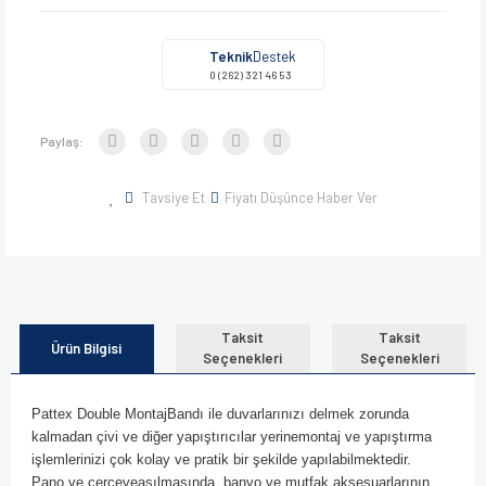
Teknik
Destek
0 (262) 321 46 53
Paylaş:
Tavsiye Et
Fiyatı Düşünce Haber Ver
Taksit
Taksit
Ürün Bilgisi
Seçenekleri
Seçenekleri
Pattex Double MontajBandı ile duvarlarınızı delmek zorunda
kalmadan çivi ve diğer yapıştırıcılar yerinemontaj ve yapıştırma
işlemlerinizi çok
kolay ve pratik bir şekilde yapılabilmektedir.
Pano ve çerçeveasılmasında, banyo ve mutfak aksesuarlarının