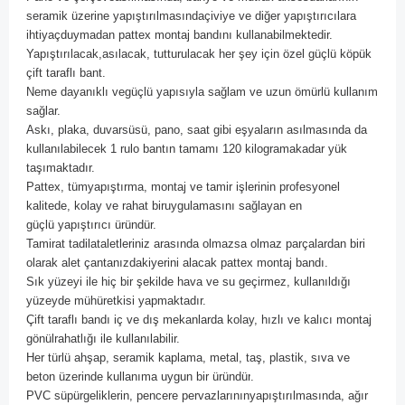
seramik üzerine yapıştırılmasındaçiviye ve diğer
yapıştırıcılara
ihtiyaçduymadan pattex montaj bandını kullanabilmektedir.
Yapıştırılacak,asılacak, tutturulacak her şey için özel güçlü köpük
çift taraflı bant.
Neme dayanıklı vegüçlü yapısıyla sağlam ve uzun ömürlü kullanım
sağlar.
Askı, plaka, duvarsüsü, pano, saat gibi eşyaların
asılmasında da
kullanılabilecek 1 rulo bantın tamamı 120 kilogramakadar yük
taşımaktadır.
Pattex, tümyapıştırma, montaj ve tamir işlerinin profesyonel
kalitede, kolay ve rahat biruygulamasını sağlayan en
güçlü
yapıştırıcı üründür.
Tamirat tadilataletleriniz arasında olmazsa olmaz parçalardan biri
olarak alet çantanızdakiyerini alacak pattex montaj
bandı.
Sık yüzeyi ile hiç bir şekilde hava ve su geçirmez, kullanıldığı
yüzeyde mühüretkisi yapmaktadır.
Çift taraflı bandı iç ve dış mekanlarda kolay, hızlı ve kalıcı montaj
gönülrahatlığı ile kullanılabilir.
Her türlü ahşap, seramik kaplama, metal, taş, plastik, sıva ve
beton üzer
inde kullanıma uygun bir üründür
.
PVC süpürgeliklerin, pencere pervazlarınınyapıştırılmasında, ağır