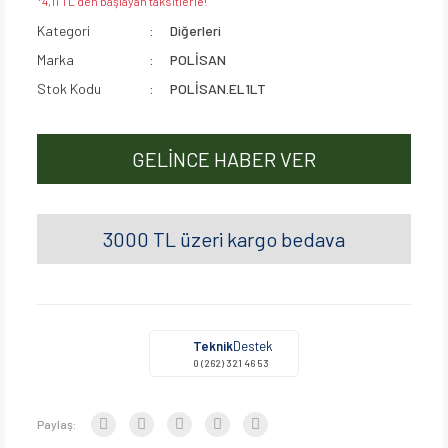
*4,11 TL den başlayan taksitlerle!
Kategori
Diğerleri
Marka
POLİSAN
Stok Kodu
POLİSAN.EL1LT
GELİNCE HABER VER
3000 TL üzeri kargo bedava
Teknik
Destek
0 (262) 321 46 53
Paylaş: