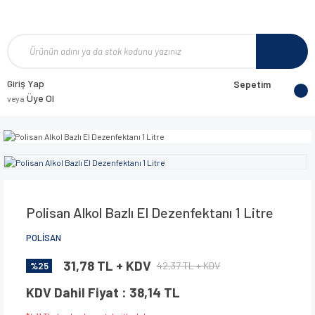
Giriş Yap
Sepetim
Üye Ol
veya
Polisan Alkol Bazlı El Dezenfektanı 1 Litre
POLİSAN
31,78 TL + KDV
42,37 TL + KDV
%25
KDV Dahil Fiyat : 38,14 TL