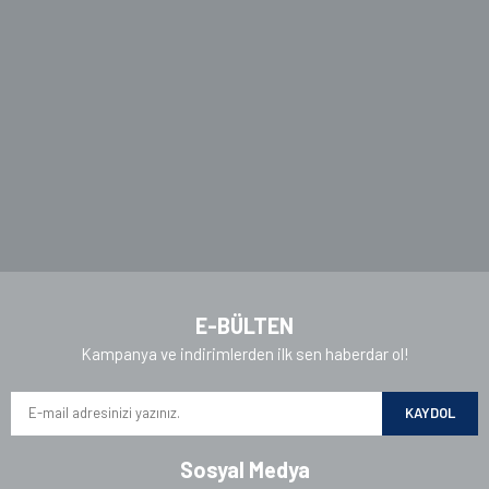
Ürün açıklamasında eksik bilgiler bulunuyor.
Ürün bilgilerinde hatalar bulunuyor.
Ürün fiyatı diğer sitelerden daha pahalı.
Bu ürüne benzer farklı alternatifler olmalı.
Gönder
E-BÜLTEN
Kampanya ve indirimlerden ilk sen haberdar ol!
KAYDOL
Sosyal Medya