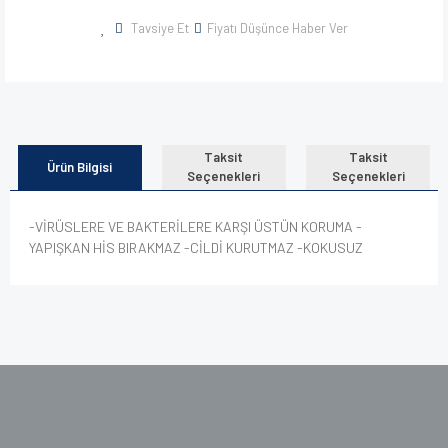
Tavsiye Et
Fiyatı Düşünce Haber Ver
Taksit
Taksit
Ürün Bilgisi
Seçenekleri
Seçenekleri
-VİRÜSLERE VE BAKTERİLERE KARŞI ÜSTÜN KORUMA -
YAPIŞKAN HİS BIRAKMAZ -CİLDİ KURUTMAZ -KOKUSUZ
Bu ürünün fiyat bilgisi, resim, ürün açıklamalarında ve diğer
konularda yetersiz gördüğünüz noktaları öneri formunu
kullanarak tarafımıza iletebilirsiniz.
Görüş ve önerileriniz için teşekkür ederiz.
Ürün resmi kalitesiz, bozuk veya görüntülenemiyor.