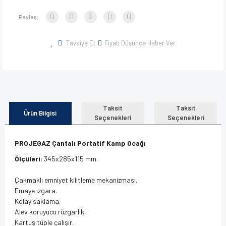
Paylaş:
Tavsiye Et
Fiyatı Düşünce Haber Ver
Taksit
Taksit
Ürün Bilgisi
Seçenekleri
Seçenekleri
PROJEGAZ Çantalı Portatif Kamp Ocağı
Ölçüleri:
345x285x115 mm.
Çakmaklı emniyet kilitleme mekanizması.
Emaye ızgara.
Kolay saklama.
Alev koruyucu rüzgarlık.
Kartuş tüple çalışır.