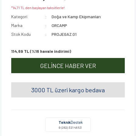
*14,71 TL den başlayan taksitlerle!
Kategori
Doğa ve Kamp Ekipmanları
Marka
ORCAMP
Stok Kodu
PROJEGAZ.01
114,69 TL (%16 havale indirimi)
GELİNCE HABER VER
3000 TL üzeri kargo bedava
Teknik
Destek
0 (262) 321 46 53