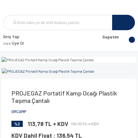
Giriş Yap
Sepetim
Üye Ol
veya
PROJEGAZ Portatif Kamp Ocağı Plastik
Taşıma Çantalı
ORCAMP
113,78 TL + KDV
116,10 TL + KDV
%2
KDV Dahil Fiyat : 136,54 TL