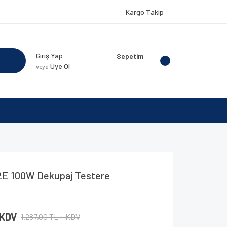
Kargo Takip
Giriş Yap
Sepetim
Üye Ol
veya
2E 100W Dekupaj Testere
 KDV
1.287,00 TL + KDV