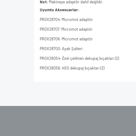
Not:
Makineye adaptör dahil değildir.
Uyumlu Aksesuarlar:
PROX28704: Micromot adaptör
PROX28707: Micromot adaptör
PROX28706: Micromot adaptör
PROX28700: Ayak Şalteri
PROX28054: Özel çelikten dekupaj bıçakları (2)
PROX28056: HSS dekupaj bıçakları (2)
Bu ürünün fiyat bilgisi, resim, ürün açıklamalarında v
Görüş ve önerileriniz için teşekkür ederiz.
Ürün resmi kalitesiz, bozuk veya görüntülenem
Ürün açıklamasında eksik bilgiler bulunuyor.
Ürün bilgilerinde hatalar bulunuyor.