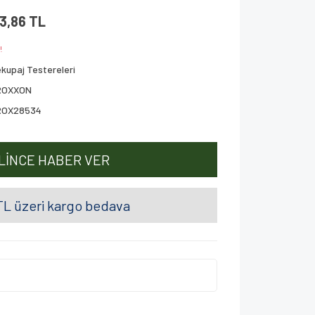
03,86 TL
!
kupaj Testereleri
ROXXON
ROX28534
LİNCE HABER VER
L üzeri kargo bedava