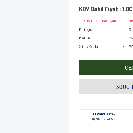
KDV Dahil Fiyat : 1.0
*108,15 TL den başlayan taksitlerle
Kategori
De
Marka
P
Stok Kodu
P
GE
3000 T
Teknik
Destek
0 (262) 321 46 53