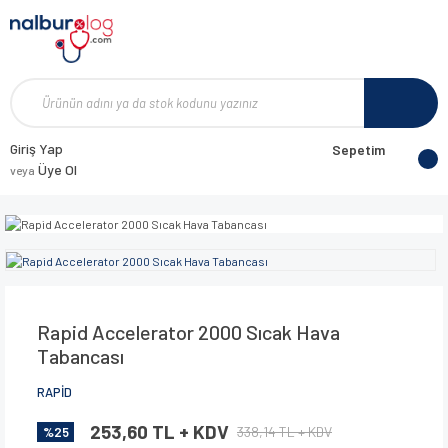
Giriş Yap
Sepetim
Üye Ol
veya
Rapid Accelerator 2000 Sıcak Hava
Tabancası
RAPİD
253,60 TL + KDV
338,14 TL + KDV
%25