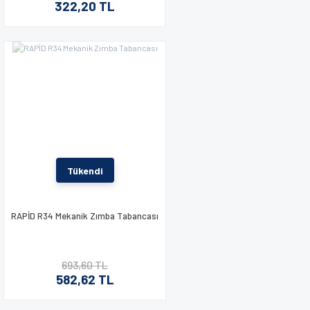
322,20 TL
Tükendi
RAPİD R34 Mekanik Zımba Tabancası
693,60 TL
582,62 TL