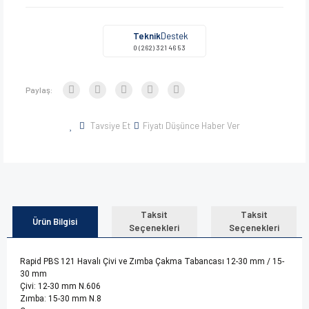
Teknik
Destek
0 (262) 321 46 53
Paylaş:
Tavsiye Et
Fiyatı Düşünce Haber Ver
Taksit
Taksit
Ürün Bilgisi
Seçenekleri
Seçenekleri
Rapid PBS 121 Havalı Çivi ve Zımba Çakma Tabancası 12-30 mm / 15-
30 mm
Çivi: 12-30 mm N.606
Zımba: 15-30 mm N.8