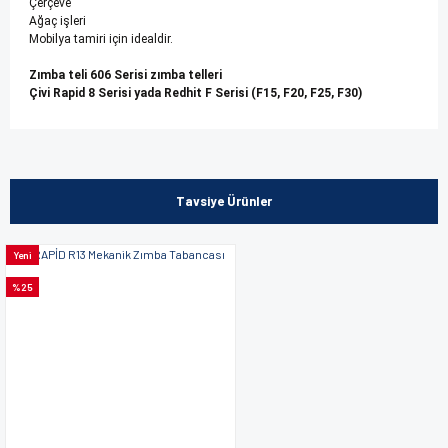
Çerçeve
Ağaç işleri
Mobilya tamiri için idealdir.
Zımba teli 606 Serisi zımba telleri
Çivi Rapid 8 Serisi yada Redhit F Serisi (F15, F20, F25, F30)
Bu ürünün fiyat bilgisi, resim, ürün açıklamalarında ve diğer
konularda yetersiz gördüğünüz noktaları öneri formunu
kullanarak tarafımıza iletebilirsiniz.
Tavsiye Ürünler
Görüş ve önerileriniz için teşekkür ederiz.
Yeni
Ürün resmi kalitesiz, bozuk veya görüntülenemiyor.
%25
Ürün açıklamasında eksik bilgiler bulunuyor.
Ürün bilgilerinde hatalar bulunuyor.
Ürün fiyatı diğer sitelerden daha pahalı.
Bu ürüne benzer farklı alternatifler olmalı.