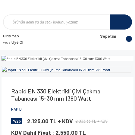
Giriş Yap
Sepetim
Üye Ol
veya
Rapid EN 330 Elektrikli Çivi Çakma
Tabancası 15-30 mm 1380 Watt
RAPİD
2.125,00 TL + KDV
2.833,33 TL + KDV
%25
KDV Dahil Fiyat : 2.550,00 TL