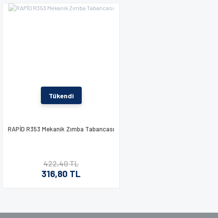
Tükendi
RAPİD R353 Mekanik Zımba Tabancası
422,40 TL
316,80 TL