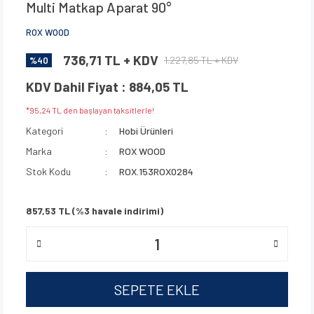
Multi Matkap Aparat 90°
ROX WOOD
736,71 TL + KDV
1.227,85 TL + KDV
%40
KDV Dahil Fiyat : 884,05 TL
*95,24 TL den başlayan taksitlerle!
Kategori
Hobi Ürünleri
Marka
ROX WOOD
Stok Kodu
ROX.153ROX0284
857,53 TL (%3 havale indirimi)
SEPETE EKLE