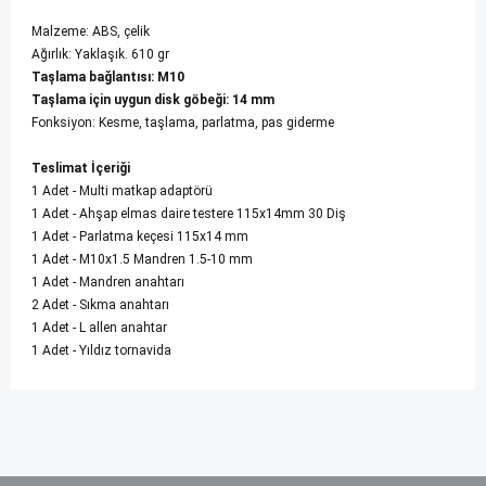
Malzeme: ABS, çelik
Ağırlık: Yaklaşık. 610 gr
Taşlama bağlantısı: M10
Taşlama için uygun disk göbeği: 14 mm
Fonksiyon: Kesme, taşlama, parlatma, pas giderme
Teslimat İçeriği
1 Adet - Multi matkap adaptörü
1 Adet - Ahşap elmas daire testere 115x14mm 30 Diş
1 Adet - Parlatma keçesi 115x14 mm
1 Adet - M10x1.5 Mandren 1.5-10 mm
1 Adet - Mandren anahtarı
2 Adet - Sıkma anahtarı
1 Adet - L allen anahtar
1 Adet - Yıldız tornavida
Bu ürünün fiyat bilgisi, resim, ürün açıklamalarında ve diğer
konularda yetersiz gördüğünüz noktaları öneri formunu
kullanarak tarafımıza iletebilirsiniz.