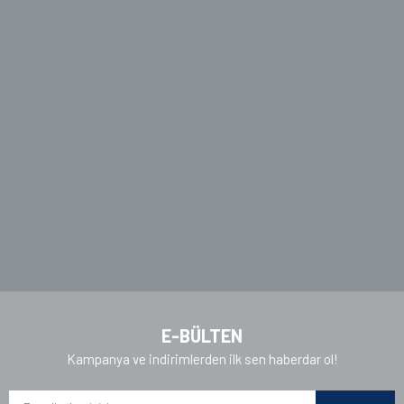
Görüş ve önerileriniz için teşekkür ederiz.
Ürün resmi kalitesiz, bozuk veya görüntülenemiyor.
Ürün açıklamasında eksik bilgiler bulunuyor.
Ürün bilgilerinde hatalar bulunuyor.
Ürün fiyatı diğer sitelerden daha pahalı.
Bu ürüne benzer farklı alternatifler olmalı.
Gönder
E-BÜLTEN
Kampanya ve indirimlerden ilk sen haberdar ol!