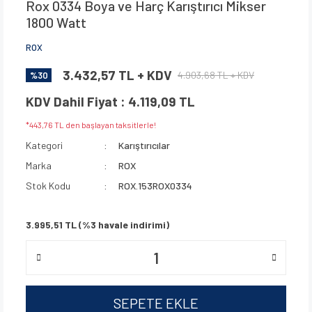
Rox 0334 Boya ve Harç Karıştırıcı Mikser
1800 Watt
ROX
3.432,57 TL + KDV
4.903,68 TL + KDV
%30
KDV Dahil Fiyat : 4.119,09 TL
*443,76 TL den başlayan taksitlerle!
Kategori
Karıştırıcılar
Marka
ROX
Stok Kodu
ROX.153ROX0334
3.995,51 TL (%3 havale indirimi)
SEPETE EKLE