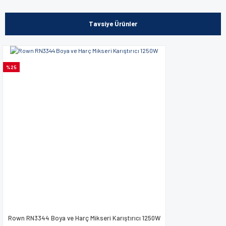
Bu ürünün fiyat bilgisi, resim, ürün açıklamalarında ve diğer
konularda yetersiz gördüğünüz noktaları öneri formunu
kullanarak tarafımıza iletebilirsiniz.
Tavsiye Ürünler
Görüş ve önerileriniz için teşekkür ederiz.
Ürün resmi kalitesiz, bozuk veya görüntülenemiyor.
%25
Ürün açıklamasında eksik bilgiler bulunuyor.
Ürün bilgilerinde hatalar bulunuyor.
Ürün fiyatı diğer sitelerden daha pahalı.
Bu ürüne benzer farklı alternatifler olmalı.
Gönder
Rown RN3344 Boya ve Harç Mikseri Karıştırıcı 1250W