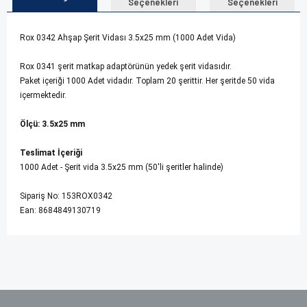
Seçenekleri
Seçenekleri
Rox 0342 Ahşap Şerit Vidası 3.5x25 mm (1000 Adet Vida)
Rox 0341 şerit matkap adaptörünün yedek şerit vidasıdır.
Paket içeriği 1000 Adet vidadır. Toplam 20 şerittir. Her şeritde 50 vida
içermektedir.
Ölçü: 3.5x25 mm
Teslimat İçeriği
1000 Adet - Şerit vida 3.5x25 mm (50'li şeritler halinde)
Sipariş No: 153ROX0342
Ean: 8684849130719
Bu ürünün fiyat bilgisi, resim, ürün açıklamalarında ve diğer
konularda yetersiz gördüğünüz noktaları öneri formunu
kullanarak tarafımıza iletebilirsiniz.
Görüş ve önerileriniz için teşekkür ederiz.