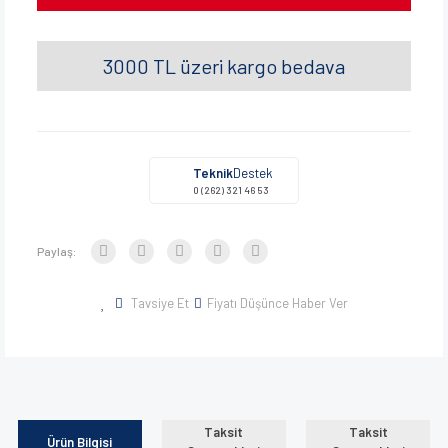
3000 TL üzeri kargo bedava
Teknik
Destek
0 (262) 321 46 53
Paylaş:
Tavsiye Et
Fiyatı Düşünce Haber Ver
Taksit
Taksit
Ürün Bilgisi