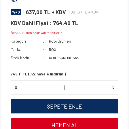
ROX
637,00 TL + KDV
1.061,67 TL + KDV
%40
KDV Dahil Fiyat : 764,40 TL
*82,35 TL den başlayan taksitlerle!
Kategori
Hobi Ürünleri
Marka
ROX
Stok Kodu
ROX.153ROX0342
749,11 TL (%2 havale indirimi)
SEPETE EKLE
HEMEN AL