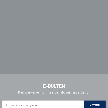
Ürün resmi kalitesiz, bozuk veya görüntülenemiyor.
Ürün açıklamasında eksik bilgiler bulunuyor.
Ürün bilgilerinde hatalar bulunuyor.
Ürün fiyatı diğer sitelerden daha pahalı.
Bu ürüne benzer farklı alternatifler olmalı.
Gönder
E-BÜLTEN
Kampanya ve indirimlerden ilk sen haberdar ol!
KAYDOL