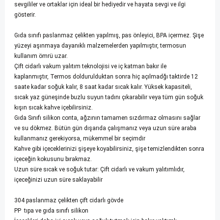
sevgililer ve ortaklar için ideal bir hediyedir ve hayata sevgi ve ilgi
gösterir.
Gıda sınıfı paslanmaz çelikten yapılmış, pas önleyici, BPA içermez. Şişe
yüzeyi aşınmaya dayanıklı malzemelerden yapılmıştır, termosun
kullanım ömrü uzar.
Çift cidarlı vakum yalıtım teknolojisi ve iç katman bakır ile
kaplanmıştır, Termos doldurulduktan sonra hiç açılmadğı taktirde 12
saate kadar soğuk kalır, 8 saat kadar sıcak kalır. Yüksek kapasiteli,
sıcak yaz güneşinde buzlu suyun tadını çıkarabilir veya tüm gün soğuk
kışın sıcak kahve içebilirsiniz.
Gıda Sınıfı silikon conta, ağzının tamamen sızdırmaz olmasını sağlar
ve su dökmez. Bütün gün dışarıda çalışmanız veya uzun süre araba
kullanmanız gerekiyorsa, mükemmel bir seçimdir
Kahve gibi içeceklerinizi şişeye koyabilirsiniz, şişe temizlendikten sonra
içeceğin kokusunu bırakmaz.
Uzun süre sıcak ve soğuk tutar: Çift cidarlı ve vakum yalıtımlıdır,
içeceğinizi uzun süre saklayabilir
304 paslanmaz çelikten çift cidarlı gövde
PP tıpa ve gıda sınıfı silikon