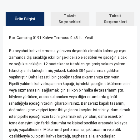
Taksit
Taksit
Ürün Bilgisi
Seçenekleri
Seçenekleri
Rox Camping 0191 Kahve Termosu 0.48 Lt - Yeşil
Bu seyahat kahve termosu, yalnızca dayanıklı olmakla kalmayıp aynı
zamanda dış sıcaklığı etkili bir şekilde izole edebilen ve içeceğin sıcak
ve soğuk sıcaklığını 12 saate kadar tutabilen gelişmiş vakum yalıtım
teknolojisi ile birleştirilmiş yüksek kaliteli 304 paslanmaz çelikten
yapılmıştır. Daha lezzetli bir içeceğin tadını çıkarmanıza izin verin.
Pipetli yalıtımlı kahve kupasının kapağı, içindeki içeceğin dökülmemesini
veya sızmamasını sağlamak için silikon bir halka ile tasarlanmıştır,
böylece yürürken, araba kullanırken veya diğer ortamlarda gönül
rahatlığıyla içeceğin tadını çıkarabilirsiniz. Benzersiz kapak tasarımı,
doğrudan içme ve pipet içme ihtiyaçlarını karşılar. İster bir yudum almak
ister pipetle içeceğinizin tadını çıkarmak istiyor olun, daha esnek bir
içme deneyimi için farklı durumlar ve kişisel tercihler arasında kolayca
geçiş yapabilirsiniz. Mükemmel performansı, şık tasarımı ve pratik
özellikleriyle bu pipetli kahve bardağı, şüphesiz aile, arkadaşlar,