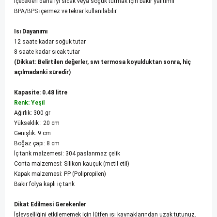
İçecekleri daha iyi sıcak veya soğuk tutmak için bakır yalıtımlı
BPA/BPS içermez ve tekrar kullanılabilir
Isı Dayanımı
12 saate kadar soğuk tutar
8 saate kadar sıcak tutar
(Dikkat: Belirtilen değerler, sıvı termosa koyulduktan sonra, hiç
açılmadanki süredir)
Kapasite: 0.48 litre
Renk: Yeşil
Ağırlık: 300 gr
Yükseklik : 20 cm
Genişlik: 9 cm
Boğaz çapı: 8 cm
İç tank malzemesi: 304 paslanmaz çelik
Conta malzemesi: Silikon kauçuk (metil etil)
Kapak malzemesi: PP (Polipropilen)
Bakır folya kaplı iç tank
Dikat Edilmesi Gerekenler
İşlevselliğini etkilememek için lütfen ısı kaynaklarından uzak tutunuz.