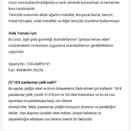
Uzun süre kullanılmadığında iç tank silinerek kurutulmalı ve tamamen
kuru tutulmalıdır.
Temizlik sırasında alkali ağartıcı metaller, kimyasal bezler, benzin,
metal tel toplar, ıslak mendiller ve diğer temizlik ürünlerini kullanmayın.
Gıda Teması İçin
Bu ürün, ilgili gıda güvenliği standartlarının "gıdaya temas eden"
malzemelerin ve bunların uygulama standartlarının gerekliliklerine
uygundur.
Sipariş No: 153CAMP0191
Ean: 8684849130238
[1] 18/8 paslanmaz çelik nedir?
Bu sayılar, çeliğin nikel ve krom bileşenlerini ifade etmek için kullanılır. 18/8
paslanmaz çelik, içinde %18 krom ve %8 nikel bulundurur ve bu da onu
aşınmaya ve paslanmaya karşı son derece
dirençli kılar. Nikel, paslanmaz çeliğin korozyon direncini ve parlaklığını
etkiler. Yani alaşımın içindeki nikel miktarı, ürünün kalitesini ve
dayanıklılığını etkileyen son derece önemli bir faktördür