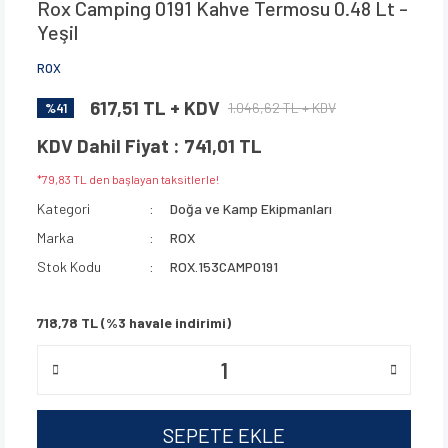
Rox Camping 0191 Kahve Termosu 0.48 Lt -
Yeşil
ROX
617,51 TL + KDV
1.046,62 TL + KDV
%41
KDV Dahil Fiyat : 741,01 TL
*79,83 TL den başlayan taksitlerle!
Kategori
Doğa ve Kamp Ekipmanları
Marka
ROX
Stok Kodu
ROX.153CAMP0191
718,78 TL (%3 havale indirimi)
SEPETE EKLE