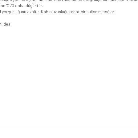
yadan %70 daha düşüktür.
l yorgunluğunu azaltır. Kablo uzunluğu rahat bir kullanım sağlar.
n ideal