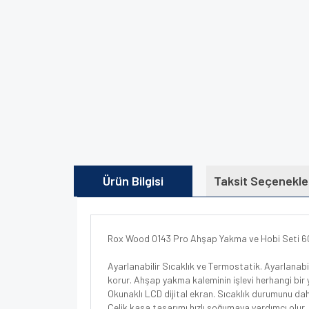
Ürün Bilgisi
Taksit Seçenekle
Rox Wood 0143 Pro Ahşap Yakma ve Hobi Seti 6
Ayarlanabilir Sıcaklık ve Termostatik. Ayarlanabil
korur. Ahşap yakma kaleminin işlevi herhangi bir y
Okunaklı LCD dijital ekran. Sıcaklık durumunu da
Çelik kasa tasarımı hızlı soğumaya yardımcı olur,