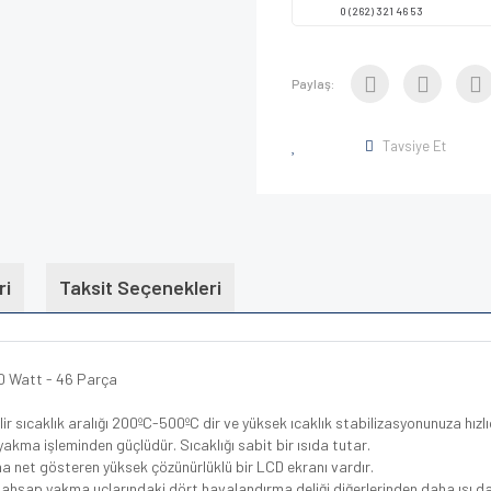
0 (262) 321 46 53
Paylaş:
Tavsiye Et
ri
Taksit Seçenekleri
0 Watt - 46 Parça
ir sıcaklık aralığı 200ºC-500ºC dir ve yüksek ıcaklık stabilizasyonunuza hızl
akma işleminden güçlüdür. Sıcaklığı sabit bir ısıda tutar.
ha net gösteren yüksek çözünürlüklü bir LCD ekranı vardır.
 ahşap yakma uçlarındaki dört havalandırma deliği diğerlerinden daha ısı dağ