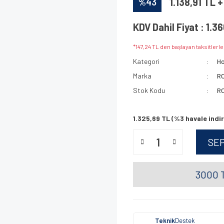
%43
1.138,91 TL 
KDV Dahil Fiyat : 1.3
*147,24 TL den başlayan taksitlerle
Kategori
Ho
Marka
R
Stok Kodu
R
1.325,69 TL (%3 havale indir
SE
3000 T
Teknik
Destek