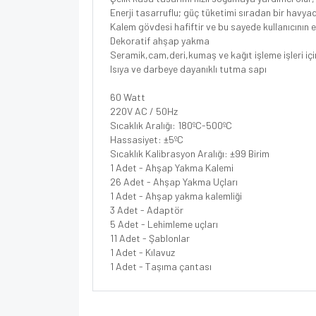
Enerji tasarruflu; güç tüketimi sıradan bir hav
Kalem gövdesi hafiftir ve bu sayede kullanıcının e
Dekoratif ahşap yakma
Seramik,cam,deri,kumaş ve kağıt işleme işleri içi
Isıya ve darbeye dayanıklı tutma sapı
60 Watt
220V AC / 50Hz
Sıcaklık Aralığı: 180ºC-500ºC
Hassasiyet: ±5ºC
Sıcaklık Kalibrasyon Aralığı: ±99 Birim
1 Adet - Ahşap Yakma Kalemi
26 Adet - Ahşap Yakma Uçları
1 Adet - Ahşap yakma kalemliği
3 Adet - Adaptör
5 Adet - Lehimleme uçları
11 Adet - Şablonlar
1 Adet - Kılavuz
1 Adet - Taşıma çantası