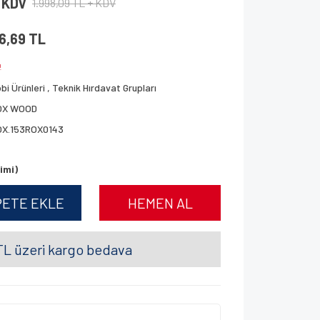
+ KDV
1.998,09 TL + KDV
66,69 TL
!
bi Ürünleri
,
Teknik Hırdavat Grupları
OX WOOD
OX.153ROX0143
imi)
PETE EKLE
HEMEN AL
L üzeri kargo bedava