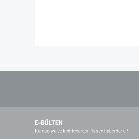
Bu ürünün fiyat bilgisi, resim, ürün açıklamalarında 
Görüş ve önerileriniz için teşekkür ederiz.
Ürün resmi kalitesiz, bozuk veya görüntülenem
Ürün açıklamasında eksik bilgiler bulunuyor.
Ürün bilgilerinde hatalar bulunuyor.
Ürün fiyatı diğer sitelerden daha pahalı.
Bu ürüne benzer farklı alternatifler olmalı.
E-BÜLTEN
Kampanya ve indirimlerden ilk sen haberdar ol!