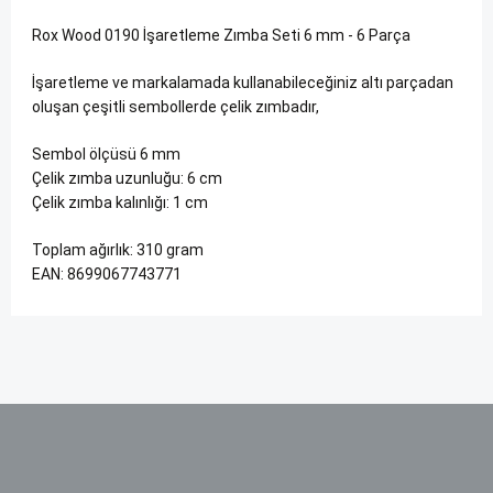
Rox Wood 0190 İşaretleme Zımba Seti 6 mm - 6 Parça
İşaretleme ve markalamada kullanabileceğiniz altı parçadan
oluşan çeşitli sembollerde çelik zımbadır,
Sembol ölçüsü 6 mm
Çelik zımba uzunluğu: 6 cm
Çelik zımba kalınlığı: 1 cm
Toplam ağırlık: 310 gram
EAN: 8699067743771
Bu ürünün fiyat bilgisi, resim, ürün açıklamalarında ve diğer
konularda yetersiz gördüğünüz noktaları öneri formunu
kullanarak tarafımıza iletebilirsiniz.
Görüş ve önerileriniz için teşekkür ederiz.
Ürün resmi kalitesiz, bozuk veya görüntülenemiyor.