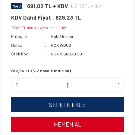
691,02 TL + KDV
1.151,70 TL + KDV
%40
KDV Dahil Fiyat : 829,23 TL
*89,34 TL den başlayan taksitlerle!
Kategori
Hobi Ürünleri
Marka
ROX WOOD
Stok Kodu
ROX.153ROX0190
812,64 TL (%2 havale indirimi)
SEPETE EKLE
HEMEN AL