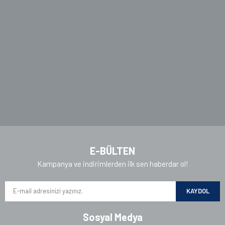
Ürün açıklamasında eksik bilgiler bulunuyor.
Ürün bilgilerinde hatalar bulunuyor.
Ürün fiyatı diğer sitelerden daha pahalı.
Bu ürüne benzer farklı alternatifler olmalı.
Gönder
E-BÜLTEN
Kampanya ve indirimlerden ilk sen haberdar ol!
KAYDOL
Sosyal Medya