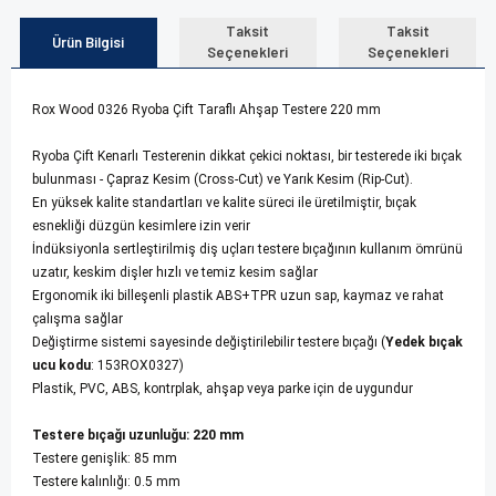
Taksit
Taksit
Ürün Bilgisi
Seçenekleri
Seçenekleri
Rox Wood 0326 Ryoba Çift Taraflı Ahşap Testere 220 mm
Ryoba Çift Kenarlı Testerenin dikkat çekici noktası, bir testerede iki bıçak
bulunması - Çapraz Kesim (Cross-Cut) ve Yarık Kesim (Rip-Cut).
En yüksek kalite standartları ve kalite süreci ile üretilmiştir, bıçak
esnekliği düzgün kesimlere izin verir
İndüksiyonla sertleştirilmiş diş uçları testere bıçağının kullanım ömrünü
uzatır, keskim dişler hızlı ve temiz kesim sağlar
Ergonomik iki billeşenli plastik ABS+TPR uzun sap, kaymaz ve rahat
çalışma sağlar
Değiştirme sistemi sayesinde değiştirilebilir testere bıçağı (
Yedek bıçak
ucu kodu
: 153ROX0327)
Plastik, PVC, ABS, kontrplak, ahşap veya parke için de uygundur
Testere bıçağı uzunluğu: 220 mm
Testere genişlik: 85 mm
Testere kalınlığı: 0.5 mm