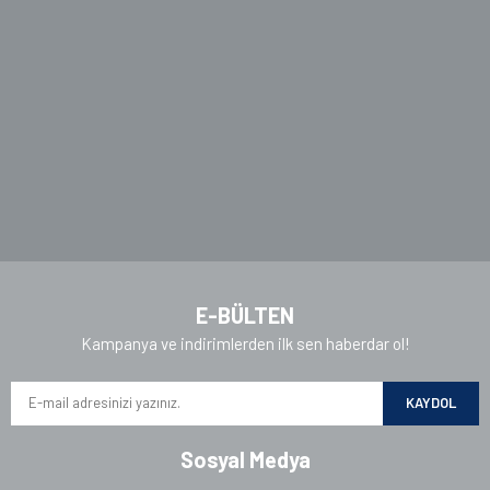
Ürün açıklamasında eksik bilgiler bulunuyor.
Ürün bilgilerinde hatalar bulunuyor.
Ürün fiyatı diğer sitelerden daha pahalı.
Bu ürüne benzer farklı alternatifler olmalı.
Gönder
E-BÜLTEN
Kampanya ve indirimlerden ilk sen haberdar ol!
KAYDOL
Sosyal Medya