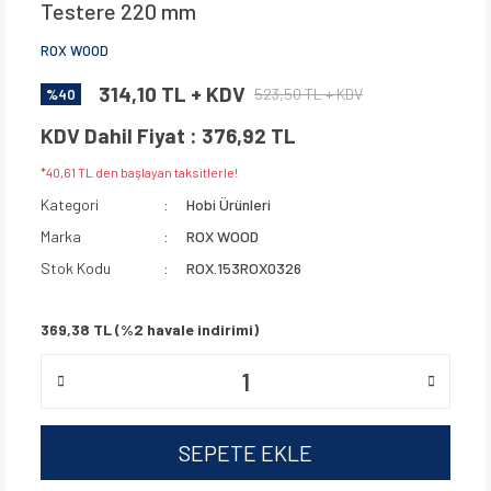
Testere 220 mm
ROX WOOD
314,10 TL + KDV
523,50 TL + KDV
%40
KDV Dahil Fiyat : 376,92 TL
*40,61 TL den başlayan taksitlerle!
Kategori
Hobi Ürünleri
Marka
ROX WOOD
Stok Kodu
ROX.153ROX0326
369,38 TL (%2 havale indirimi)
SEPETE EKLE