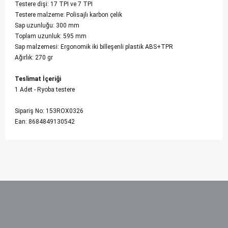
Testere dişi: 17 TPI ve 7 TPI
Testere malzeme: Polisajlı karbon çelik
Sap uzunluğu: 300 mm
Toplam uzunluk: 595 mm
Sap malzemesi: Ergonomik iki billeşenli plastik ABS+TPR
Ağırlık: 270 gr
Teslimat İçeriği
1 Adet - Ryoba testere
Sipariş No: 153ROX0326
Ean: 8684849130542
Bu ürünün fiyat bilgisi, resim, ürün açıklamalarında ve diğer
konularda yetersiz gördüğünüz noktaları öneri formunu
kullanarak tarafımıza iletebilirsiniz.
Görüş ve önerileriniz için teşekkür ederiz.
Ürün resmi kalitesiz, bozuk veya görüntülenemiyor.