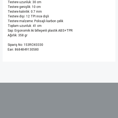
Testere uzunluk: 30 cm
Testere genişlik: 10 cm
Testere kalınlık: 0.7 mm
Testere dişi: 12 TPI ince dişli
Testere malzeme: Polisajlı karbon çelik
Toplam uzunluk: 41 cm
Sap: Ergonomik iki billeşenli plastik ABS+TPR
Ağırlık: 358 gr
Sipariş No: 153ROX0330
Ean: 8684849130580
Bu ürünün fiyat bilgisi, resim, ürün açıklamalarında ve diğer
konularda yetersiz gördüğünüz noktaları öneri formunu
kullanarak tarafımıza iletebilirsiniz.
Görüş ve önerileriniz için teşekkür ederiz.
Ürün resmi kalitesiz, bozuk veya görüntülenemiyor.
Ürün açıklamasında eksik bilgiler bulunuyor.
Ürün bilgilerinde hatalar bulunuyor.