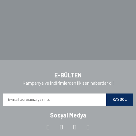
Ürün fiyatı diğer sitelerden daha pahalı.
Bu ürüne benzer farklı alternatifler olmalı.
Gönder
E-BÜLTEN
Kampanya ve indirimlerden ilk sen haberdar ol!
KAYDOL
Sosyal Medya