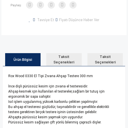
Paylaş:
Tavsiye Et
Fiyatı Düşünce Haber Ver
Taksit
Taksit
Ürün Bilgisi
Seçenekleri
Seçenekleri
Rox Wood 0330 El Tipi Zıvana Ahşap Testere 300 mm
İnce dişli pürüssüz kesim için zıvana el testeresidir.
Ahşap kesmek için kullanılan el testereler,sağlam bir tutuş için
ergonomik bir sapa sahiptir.
Isıl işlem uygulanmış,yüksek karbonlu çelikten yapılmıştır.
Bu ahşap el testeresi güçlüdür, taşınabilirdir ve genellikle elektrikli
testere gerektiren birçok testere işinin üstesinden gelebilir.
Ahşapta pürüssüz kesim yapmak için uygundur.
Pürüssüz kesim sağlayan çift yönlü bilenmiş çaprazlı dişler.