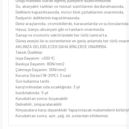
Dolgu maddesi olarak eğilmiş yüzeylerin düzeltilmesinde
Su, akaryakıt tankları ve tesisat sızıntılarının durdurulmasında,
Deliklerin kapatılmasında, motor blok çatlaklarının onarımında,
Radyatör deliklerinin kapatılmasında,
Deniz araçlarında, otomobillerde, karavanlarda ve su borularında
Havuz, banyo,akvaryum gibi ortamların onarımında.
Sanayi ve otomotiv sektöründeki her türlü tamiratta.
Güneş enerjisi ile ısı sistemlerinin en geniş anlamda her türlü onarı
AKLINIZA GELEBİLECEK DAHA BİNLERCE ONARIMDA
Teknik Özellikler
Isıya Dayanım: +200 ºC.
Baskıya Dayanım: 80N/mm2
Çekmeye Dayanım: 30N/mm2
Kuruma Süresi (18-20ºC): 3 saat
Son kullanma tarihi:
karıştırılmadan oda sıcaklığında: 3 yıl
buzdolabında: 5 yıl
Kuruduktan sonra; boyanabilir
Delinebilir, zımparalanabilir.
Kimyasalara karşı dayanıklıdır Yapıştırılacak malzemelerin birbiriy
Kuruduktan sonra, asit, yağ, vb. sıvılardan etkilenmez.