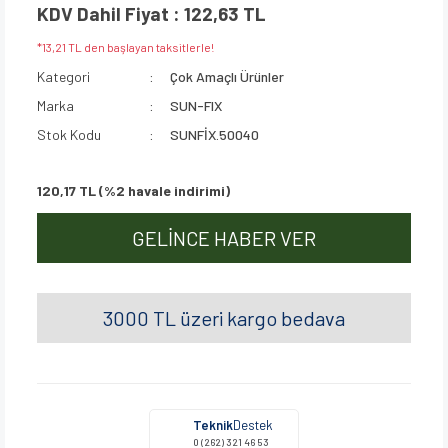
KDV Dahil Fiyat : 122,63 TL
*13,21 TL den başlayan taksitlerle!
Kategori
Çok Amaçlı Ürünler
Marka
SUN-FIX
Stok Kodu
SUNFİX.50040
120,17 TL (%2 havale indirimi)
GELİNCE HABER VER
3000 TL üzeri kargo bedava
Teknik
Destek
0 (262) 321 46 53