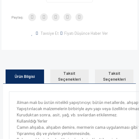
Paylaş:
Tavsiye Et
Fiyatı Düşünce Haber Ver
Taksit
Taksit
Ürün Bilgisi
Seçenekleri
Seçenekleri
Alman malı bu üstün nitelikli yapıştırıcıyı; bütün metallerde, ahşa
Yapıştırılacak malzemelerin birbiriyle aynı yapı veya özellikte olma
Kuruduktan sonra, asit, yağ, vb. sıvılardan etkilenmez.
Kullanıldığı Yerler
Camın ahşaba, ahşabın demire, mermerin cama uygulanması gibi fark
Yıpranmış diş ve yivlerin yenilenmesinde,