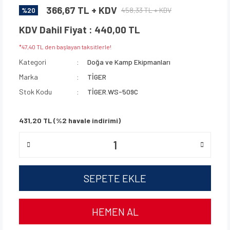
366,67 TL + KDV
458,33 TL + KDV
%20
KDV Dahil Fiyat : 440,00 TL
*47,40 TL den başlayan taksitlerle!
Kategori
Doğa ve Kamp Ekipmanları
Marka
TİGER
Stok Kodu
TİGER.WS-509C
431,20 TL (%2 havale indirimi)
SEPETE EKLE
HEMEN AL