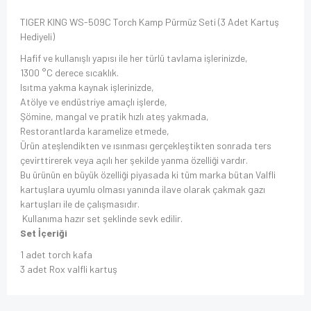
TIGER KING WS-509C Torch Kamp Pürmüz Seti (3 Adet Kartuş
Hediyeli)
Hafif ve kullanışlı yapısı ile her türlü tavlama işlerinizde,
1300 °C derece sıcaklık.
Isıtma yakma kaynak işlerinizde,
Atölye ve endüstriye amaçlı işlerde,
Şömine, mangal ve pratik hızlı ateş yakmada,
Restorantlarda karamelize etmede,
Ürün ateşlendikten ve ısınması gerçekleştikten sonrada ters
çevirttirerek veya açılı her şekilde yanma özelliği vardır.
Bu ürünün en büyük özelliği piyasada ki tüm marka bütan Valfli
kartuşlara uyumlu olması yanında ilave olarak çakmak gazı
kartuşları ile de çalışmasıdır.
Kullanıma hazır set şeklinde sevk edilir.
Set İçeriği
1 adet torch kafa
3 adet Rox valfli kartuş