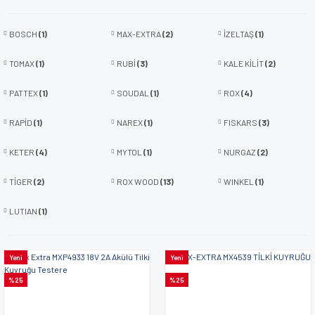
BOSCH
(1)
MAX-EXTRA
(2)
İZELTAŞ
(1)
TOMAX
(1)
RUBİ
(3)
KALE KİLİT
(2)
PATTEX
(1)
SOUDAL
(1)
ROX
(4)
RAPİD
(1)
NAREX
(1)
FISKARS
(3)
KETER
(4)
MYTOL
(1)
NURGAZ
(2)
TİGER
(2)
ROX WOOD
(13)
WINKEL
(1)
LUTIAN
(1)
Yeni
Yeni
%25
%25