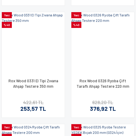
Yeni
Yeni
%40
%40
Rox Wood 0331 El Tipi Zıvana
Rox Wood 0326 Ryoba Çift
Ahşap Testere 350 mm
Taraflı Ahşap Testere 220 mm
422,61 TL
628,20 TL
253,57 TL
376,92 TL
Yeni
Yeni