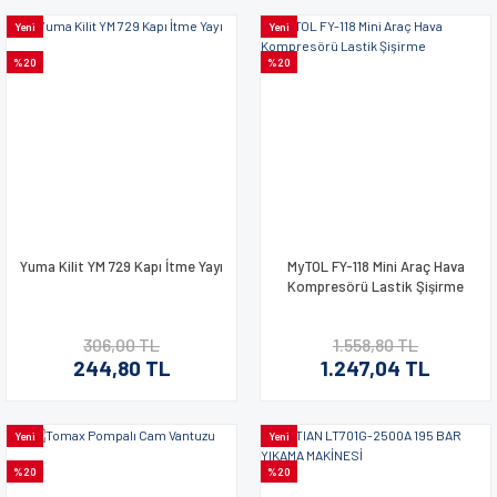
Yeni
Yeni
%20
%20
Yuma Kilit YM 729 Kapı İtme Yayı
MyTOL FY-118 Mini Araç Hava
Kompresörü Lastik Şişirme
306,00 TL
1.558,80 TL
244,80 TL
1.247,04 TL
Yeni
Yeni
%20
%20