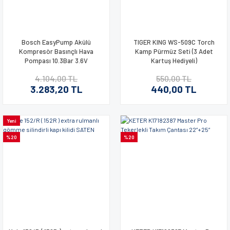
Bosch EasyPump Akülü
TIGER KING WS-509C Torch
Kompresör Basınçlı Hava
Kamp Pürmüz Seti (3 Adet
Pompası 10.3Bar 3.6V
Kartuş Hediyeli)
4.104,00 TL
550,00 TL
3.283,20 TL
440,00 TL
Yeni
%20
%20