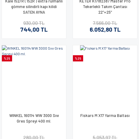
Kale 152/R ( 152R ) extra rulmanlı
KETER K17182387 Master Pro
gömme silindirli kapı kilidi
Tekerlekli Takım Çantası
SATEN AYNA
22”+25”
930,00 TL
7.566,00 TL
744,00 TL
6.052,80 TL
%25
%25
WINKEL 160114 WW 3000 Sıvı
Fiskars M X17 Yarma Baltası
Gres Spreyi 400 ml.
280,00 TL
5.053,97 TL