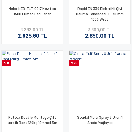
Nebo NEB-FLT-0017 Newton
Rapid EN 330 Elektrikli Çivi
1500 Lümen Led Fener
Çakma Tabancası 15-30 mm
1380 Watt
3.282,00 TL
3.800,00 TL
2.625,60 TL
2.850,00 TL
%16
%25
Pattex Double Montage Çift
Soudal Multi Sprey 8 Ürün 1
taraflı Bant 120kg 19mmx1.5m
Arada Yağlayıcı