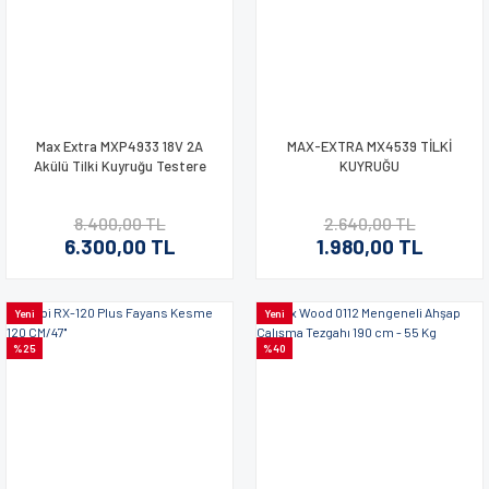
Max Extra MXP4933 18V 2A
MAX-EXTRA MX4539 TİLKİ
Akülü Tilki Kuyruğu Testere
KUYRUĞU
8.400,00 TL
2.640,00 TL
6.300,00 TL
1.980,00 TL
Yeni
Yeni
%25
%40