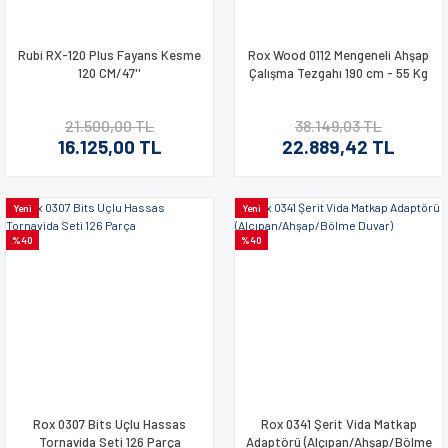
Rubi RX-120 Plus Fayans Kesme
Rox Wood 0112 Mengeneli Ahşap
120 CM/47''
Çalışma Tezgahı 190 cm - 55 Kg
21.500,00 TL
38.149,03 TL
16.125,00 TL
22.889,42 TL
Yeni
Yeni
%40
%40
Rox 0307 Bits Uçlu Hassas
Rox 0341 Şerit Vida Matkap
Tornavida Seti 126 Parça
Adaptörü (Alçıpan/Ahşap/Bölme