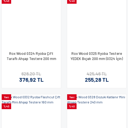
%40
%40
Rox Wood 0324 Ryoba Çift
Rox Wood 0325 Ryoba Testere
Taraflı Ahşap Testere 200 mm
YEDEK Bıçak 200 mm (0324 İçin)
628,20 TL
425,46 TL
376,92 TL
255,28 TL
Yeni
Yeni
%40
%40