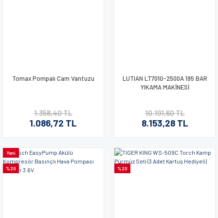
Tomax Pompalı Cam Vantuzu
LUTIAN LT701G-2500A 195 BAR
YIKAMA MAKİNESİ
1.358,40 TL
10.191,60 TL
1.086,72 TL
8.153,28 TL
Yeni
%20
%20